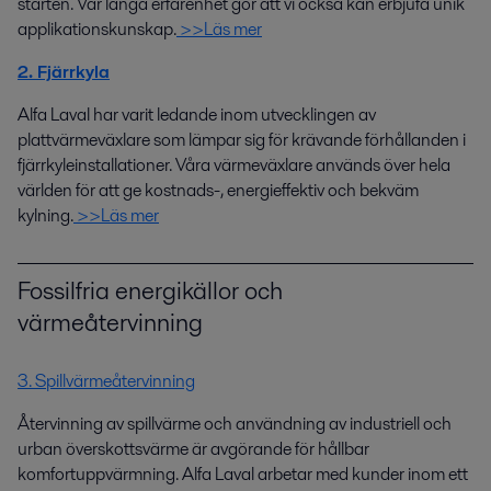
starten. Vår långa erfarenhet gör att vi också kan erbjufa unik
applikationskunskap.
>>Läs mer
2. Fjärrkyla
Alfa Laval har varit ledande inom utvecklingen av
plattvärmeväxlare som lämpar sig för krävande förhållanden i
fjärrkyleinstallationer. Våra värmeväxlare används över hela
världen för att ge kostnads-, energieffektiv och bekväm
kylning.
>>Läs mer
Fossilfria energikällor och
värmeåtervinning
3. Spillvärmeåtervinning
Återvinning av spillvärme och användning av industriell och
urban överskottsvärme är avgörande för hållbar
komfortuppvärmning. Alfa Laval arbetar med kunder inom ett