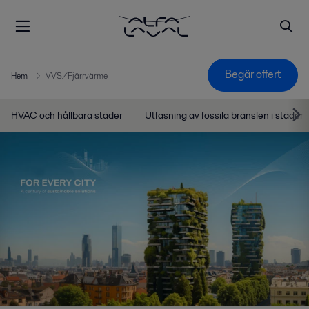
Begär offert
Hem
VVS/Fjärrvärme
HVAC och hållbara städer
Utfasning av fossila bränslen i städer