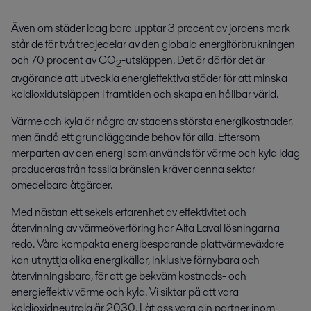
Även om städer idag bara upptar 3 procent av jordens mark
står de för två tredjedelar av den globala energiförbrukningen
och 70 procent av CO
-utsläppen. Det är därför det är
2
avgörande att utveckla energieffektiva städer för att minska
koldioxidutsläppen i framtiden och skapa en hållbar värld.
Värme och kyla är några av stadens största energikostnader,
men ändå ett grundläggande behov för alla. Eftersom
merparten av den energi som används för värme och kyla idag
produceras från fossila bränslen kräver denna sektor
omedelbara åtgärder.
Med nästan ett sekels erfarenhet av effektivitet och
återvinning av värmeöverföring har Alfa Laval lösningarna
redo. Våra kompakta energibesparande plattvärmeväxlare
kan utnyttja olika energikällor, inklusive förnybara och
återvinningsbara, för att ge bekväm kostnads- och
energieffektiv värme och kyla. Vi siktar på att vara
koldioxidneutrala år 2030. Låt oss vara din partner inom