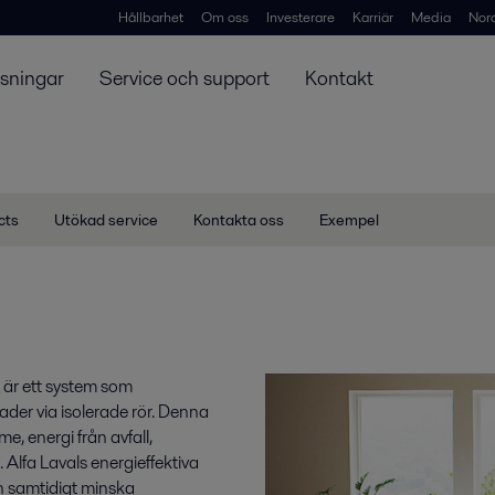
Hållbarhet
Om oss
Investerare
Karriär
Media
Nor
ösningar
Service och support
Kontakt
cts
Utökad service
Kontakta oss
Exempel
är ett system som
ader via isolerade rör. Denna
, energi från avfall,
 Alfa Lavals energieffektiva
h samtidigt minska