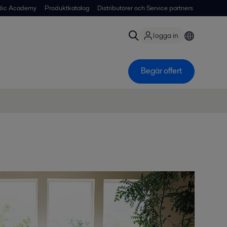
dic Academy
Produktkatalog
Distributörer och Service partners
logga in
Begär offert