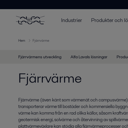
Industrier
Produkter och l
Hem
Fjärrvärme
Fjärrvärmens utveckling
Alfa Lavals lösningar
Produ
Fjärrvärme
Fjärrvärme (även känt som värmenät och campusvärme) 
transporterar värme till bostäder och kommersiella byggn
värme kan komma från en rad olika källor, såsom kraftvärme
geotermisk energi, solvärme och återvinning av spillvärme.
plattvärmeväxlare kan stödja alla fjärrvärmeprocesser oc