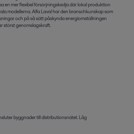
apa en mer flexibel försörjningskedja där lokal produktion
trala modellerna. Alfa Laval har den branschkunskap som
 lösningar och på så sätt påskynda energiomställningen
r störst genomslagskraft.
luter byggnader till distributionsnätet. Låg