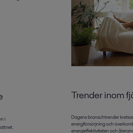
Trender inom f
e
Dagens branschtrender kretsar 
n i
energiförsörjning och överkomlig
attnet.
energieffektiviteten och åter