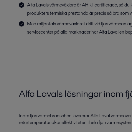
Alfa Lavals värmeväxlare är AHRI-certifierade, så du k
produkters termiska prestanda är precis så bra som vi
Med miljontals värmeväxlare i drift vid fjärrvärmeanl
servicecenter på alla marknader har Alfa Laval en bep
Alfa Lavals lösningar inom f
Inom fjärrvärmebranschen levererar Alfa Laval värmeöverfö
returtemperatur ökar effektiviteten i hela fjärrvärmesyste