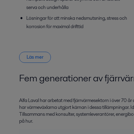
serva och underhålla
Lösningar för att minska nedsmutsning, stress och
korrosion för maximal drifttid
Läs mer
Fem generationer av fjärrvä
Alfa Laval har arbetat med fjärrvärmesektorn i över 70 å
har värmeväxlarna utgjort kärnan i dessa tillämpningar. Id
Tillsammans med konsulter, systemleverantörer, energibola
på hur.