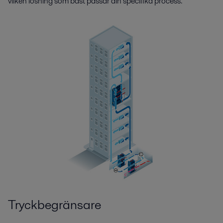
vilken lösning som bäst passar din specifika process.
Tryckbegränsare