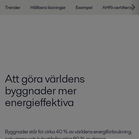
Trender
Hållbara lösningar
Exempel
AHRI-certifierad
Att göra världens
byggnader mer
energieffektiva
Byggnader står för cirka 40 % av världens energiförbrukning,
och värme och kyla står för cirka 60 % av denna