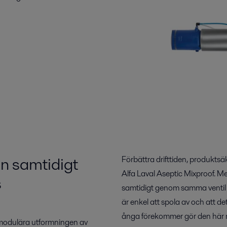
n samtidigt
Förbättra drifttiden, produkts
Alfa Laval Aseptic Mixproof. M
s
samtidigt genom samma ventil 
är enkel att spola av och att de
ånga förekommer gör den här 
 modulära utformningen av