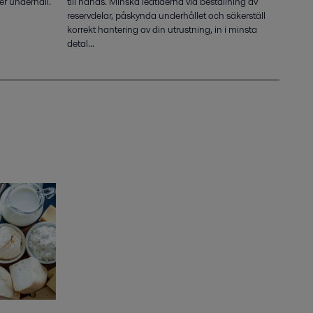
der underhåll.
till hands. Minska ledtiderna vid beställning av
reservdelar, påskynda underhållet och säkerställ
korrekt hantering av din utrustning, in i minsta
detal...