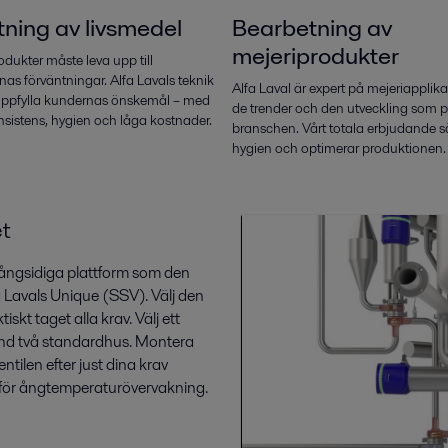
ning av livsmedel
Bearbetning av
mejeriprodukter
dukter måste leva upp till
s förväntningar. Alfa Lavals teknik
Alfa Laval är expert på mejeriapplik
tt uppfylla kundernas önskemål – med
de trender och den utveckling som 
nsistens, hygien och låga kostnader.
branschen. Vårt totala erbjudande sä
hygien och optimerar produktionen.
t
ångsidiga plattform som den
 Lavals Unique (SSV). Välj den
skt taget alla krav. Välj ett
vänd två standardhus. Montera
ntilen efter just dina krav
val för ångtemperaturövervakning.