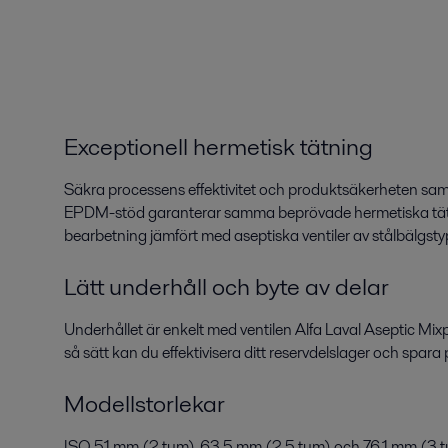
Exceptionell hermetisk tätning
Säkra processens effektivitet och produktsäkerheten sa
EPDM-stöd garanterar samma beprövade hermetiska tätning
bearbetning jämfört med aseptiska ventiler av stålbälgsty
Lätt underhåll och byte av delar
Underhållet är enkelt med ventilen Alfa Laval Aseptic Mi
så sätt kan du effektivisera ditt reservdelslager och spara
Modellstorlekar
ISO 51 mm (2 tum), 63,5 mm (2,5 tum) och 76,1 mm (3 t