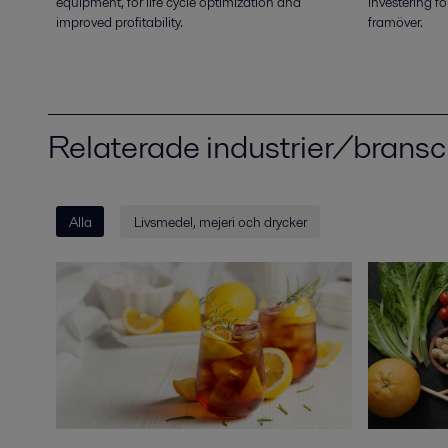
equipment, for life cycle optimization and
investering fo
improved profitability.
framöver.
Relaterade industrier/bransc
Alla
Livsmedel, mejeri och drycker