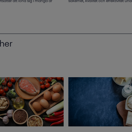
rtsätter att löna sig i många år
säkerhet, kvalitet och effektivitet un
her