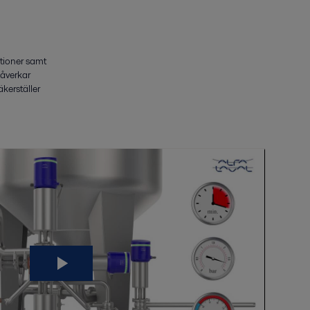
ationer samt
påverkar
kerställer