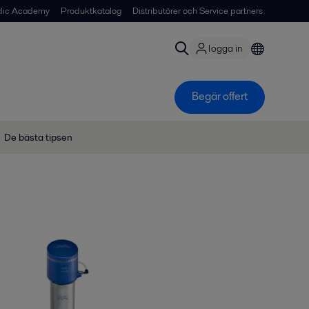
dic Academy
Produktkatalog
Distributörer och Service partners
logga in
Begär offert
De bästa tipsen