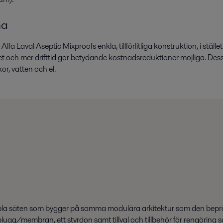
na
a Laval Aseptic Mixproofs enkla, tillförlitliga konstruktion, i stället 
t och mer drifttid gör betydande kostnadsreduktioner möjliga. Dess
r, vatten och el.
ubbla säten som bygger på samma modulära arkitektur som den beprö
plugg/membran, ett styrdon samt tillval och tillbehör för rengöring 