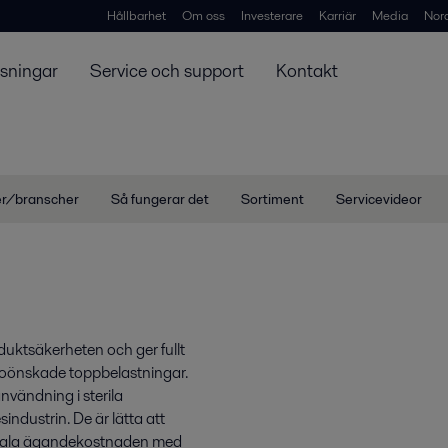
Hållbarhet
Om oss
Investerare
Karriär
Media
Nor
ösningar
Service och support
Kontakt
er/branscher
Så fungerar det
Sortiment
Servicevideor
duktsäkerheten och ger fullt
 oönskade toppbelastningar.
nvändning i sterila
industrin. De är lätta att
totala ägandekostnaden med