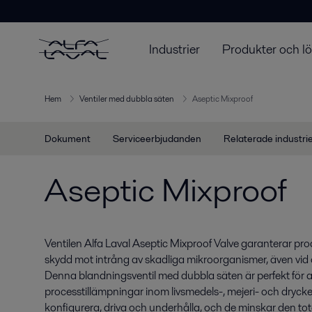
Industrier
Produkter och l
Hem
Ventiler med dubbla säten
Aseptic Mixproof
Dokument
Serviceerbjudanden
Relaterade industri
Aseptic Mixproof
Ventilen Alfa Laval Aseptic Mixproof Valve garanterar pro
skydd mot intrång av skadliga mikroorganismer, även vid
Denna blandningsventil med dubbla säten är perfekt för a
processtillämpningar inom livsmedels-, mejeri- och dryckes
konfigurera, driva och underhålla, och de minskar den 