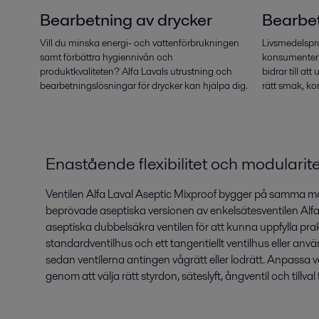
Bearbetning av drycker
Bearbet
Vill du minska energi- och vattenförbrukningen
Livsmedelspro
samt förbättra hygiennivån och
konsumenterna
produktkvaliteten? Alfa Lavals utrustning och
bidrar till a
bearbetningslösningar för drycker kan hjälpa dig.
rätt smak, ko
Enastående flexibilitet och modularite
Ventilen Alfa Laval Aseptic Mixproof bygger på samma m
beprövade aseptiska versionen av enkelsätesventilen Alfa
aseptiska dubbelsäkra ventilen för att kunna uppfylla prakti
standardventilhus och ett tangentiellt ventilhus eller an
sedan ventilerna antingen vågrätt eller lodrätt. Anpassa ve
genom att välja rätt styrdon, säteslyft, ångventil och till