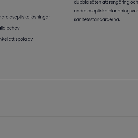
dubbla säten att rengöring och 
andra aseptiska blandningsventi
dra aseptiska lösningar
sanitetsstandarderna.
 alla behov
kel att spola av