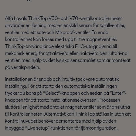
Alfa Lavals ThinkTop V50- och V70-ventilkontrollenheter
använder en lösning med en enskild sensor för spjällventiler,
ventiler med ett säte och Mixproof-ventiler. En enda
kontrollenhet kan förses med upp till tre magnetventiler.
ThinkTop omvandlar de elektriska PLC-utsignalerna till
mekanisk energi för att aktivera eller inaktivera den luftdrivna
ventilen med hjälp av det fysiska sensormålet som är monterat
på ventilspindeln.
Installationen är snabb och intuitiv tack vare automatisk
inställning. För att starta den automatiska inställningen
trycker du bara på ”Select”-knappen och sedan på ”Enter”-
knappen för att starta installationssekvensen. Processen
slutförs i enlighet med antalet magnetventiler som är anslutna
till kontrollenheten. Alternativt kan ThinkTop ställas in utan att
kontrollhuvudet behöver demonteras med hjälp av den
inbyggda ”Live setup”-funktionen för fjärrkonfiguration.