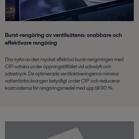
Burst-rengöring av ventilsätena: snabbare och
effektivare rengöring
Dra nytta av den mycket effektiva burst-rengöringen med
CIP-vätska under öppningstillfället vid säteslyft och
sätestryck. De optimerade ventilaktiveringarna minskar
vattenförbrukningen betydligt under CIP och reducerar
kostnaderna för rengöringsmedel med upp till 90 %.