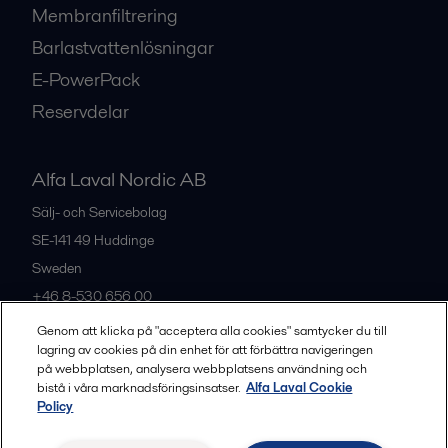
Membranfiltrering
Barlastvattenlösningar
E-PowerPack
Reservdelar
Alfa Laval Nordic AB
Sälj- och Servicebolag
SE-141 49
Huddinge
Sweden
+46 8-530 656 00
Genom att klicka på "acceptera alla cookies" samtycker du till
lagring av cookies på din enhet för att förbättra navigeringen
Alla kontor och partners
på webbplatsen, analysera webbplatsens användning och
bistå i våra marknadsföringsinsatser.
Alfa Laval Cookie
Policy
Privacy policy
Cookies policy
Legal terms and conditions