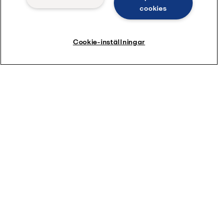
Dekantercentrifuger
cookies
Membranfiltrering
Barlastvattenlösningar
Cookie-inställningar
E-PowerPack
Reservdelar
Alfa Laval Nordic AB
Sälj- och Servicebolag
SE-141 49
Huddinge
Sweden
+46 8-530 656 00
Alla kontor och partners