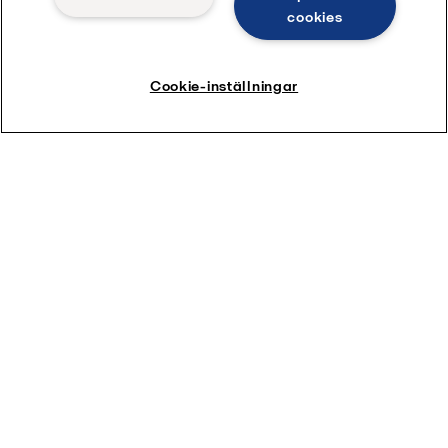
Dekantercentrifuger
cookies
Membranfiltrering
Barlastvattenlösningar
Cookie-inställningar
E-PowerPack
Reservdelar
Alfa Laval Nordic AB
Sälj- och Servicebolag
SE-141 49
Huddinge
Sweden
+46 8-530 656 00
Alla kontor och partners