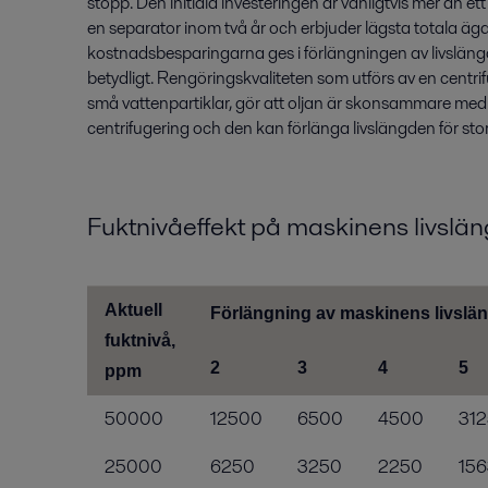
stopp. Den initiala investeringen är vanligtvis mer än ett
en separator inom två år och erbjuder lägsta totala ä
kostnadsbesparingarna ges i förlängningen av livsläng
betydligt. Rengöringskvaliteten som utförs av en centrifu
små vattenpartiklar, gör att oljan är skonsammare med 
centrifugering och den kan förlänga livslängden för stor
Fuktnivåeffekt på maskinens livslä
Aktuell
Förlängning av maskinens livslän
fuktnivå,
2
3
4
5
ppm
50000
12500
6500
4500
312
25000
6250
3250
2250
156