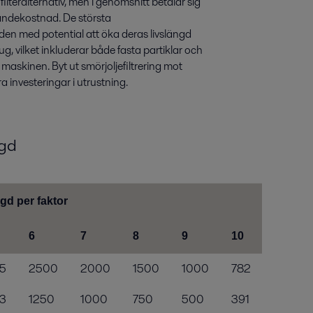
 filteralternativ, men i genomsnitt betalar sig
gandekostnad. De största
den med potential att öka deras livslängd
g, vilket inkluderar både fasta partiklar och
maskinen. Byt ut smörjoljefiltrering mot
a investeringar i utrustning.
ngd
gd per faktor
6
7
8
9
10
5
2500
2000
1500
1000
782
3
1250
1000
750
500
391