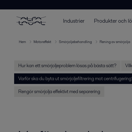
Industrier
Produkter och l
Hem
Motoreffekt
Smörjoljebehandling
Rening av smörjolja
Hur kan ett smörjoljeproblem lösas på bästa sätt?
Vil
Varför ska du byta ut smörjoljefiltrering mot centrifugerin
Rengör smörjolja effektivt med separering