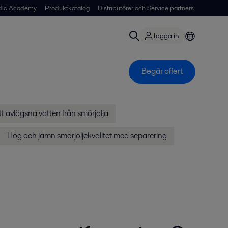
dic Academy
Produktkatalog
Distributörer och Service partners
logga in
Begär offert
tt avlägsna vatten från smörjolja
Hög och jämn smörjoljekvalitet med separering