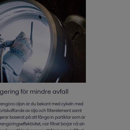
ugering för mindre avfall
t rengöra oljan är du bekant med cykeln med
bortskaffande av olja och filterelement samt
gerar baserat på att fånga in partiklar som är
ngöringseffektivitet, när filtret börjar nå sin