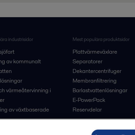
ra industrisidor
Mest populära produktsidor
sjöfart
Plattvärmeväxlare
ng av kommunalt
Separatorer
atten
Dekantercentrifuger
lösningar
Membranfiltrering
ch värmeåtervinning i
Barlastvattenlösningar
er
E-PowerPack
ing av växtbaserade
Reservdelar