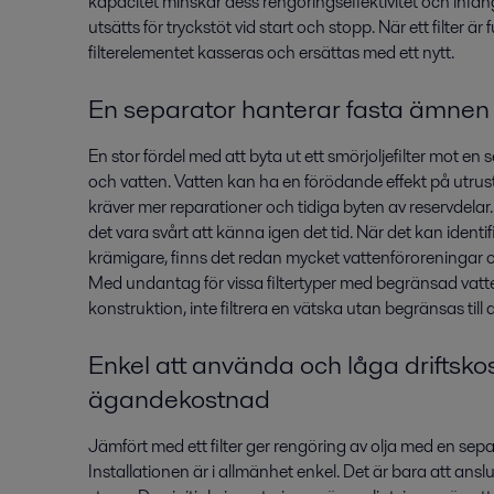
kapacitet minskar dess rengöringseffektivitet och infång
utsätts för tryckstöt vid start och stopp. När ett filter är
filterelementet kasseras och ersättas med ett nytt.
En separator hanterar fasta ämnen
En stor fördel med att byta ut ett smörjoljefilter mot en
och vatten. Vatten kan ha en förödande effekt på utrust
kräver mer reparationer och tidiga byten av reservdelar.
det vara svårt att känna igen det tid. När det kan identif
krämigare, finns det redan mycket vattenföroreningar o
Med undantag för vissa filtertyper med begränsad vatten
konstruktion, inte filtrera en vätska utan begränsas till a
Enkel att använda och låga driftsko
ägandekostnad
Jämfört med ett filter ger rengöring av olja med en se
Installationen är i allmänhet enkel. Det är bara att ansl