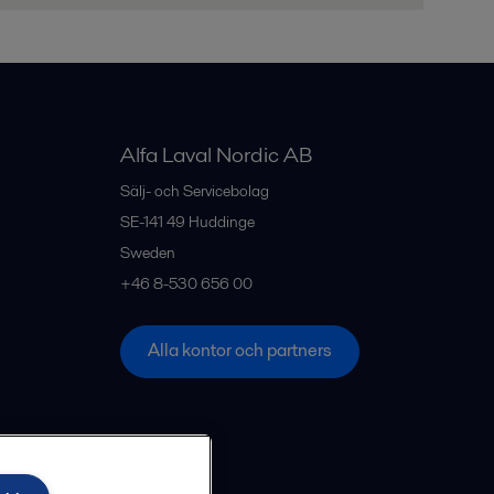
Alfa Laval Nordic AB
Sälj- och Servicebolag
SE-141 49
Huddinge
Sweden
+46 8-530 656 00
Alla kontor och partners