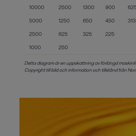
10000
2500
1300
900
62
5000
1250
650
450
313
2500
625
325
225
1000
250
Detta diagram är en uppskattning av förlängd maskinlivs
Copyright till bild och information och tillstånd från No