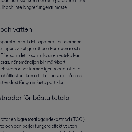
ade partiklar kommer att frigöras när filtret
 fullt och inte längre fungerar måste
 och vatten
 separator är att det separerar fasta ämnen
ningen, vilket gör att den korroderar och
 Eftersom det liksom olja är en vätska kan
ieras, när smörjoljan blir märkbart
ch skador har förmodligen redan inträffat.
hållfasthet kan ett filter, baserat på dess
tt endast fånga in fasta partiklar.
stnader för bästa totala
parator en lägre total ägandekostnad (TCO).
uta och den börjar fungera effektivt utan