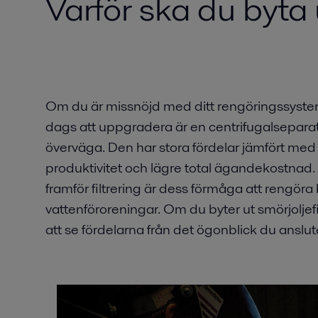
Varför ska du byta 
Om du är missnöjd med ditt rengöringssystem f
dags att uppgradera är en centrifugalseparato
överväga. Den har stora fördelar jämfört med et
produktivitet och lägre total ägandekostnad. 
framför filtrering är dess förmåga att rengö
vattenföroreningar. Om du byter ut smörjolje
att se fördelarna från det ögonblick du ansluter