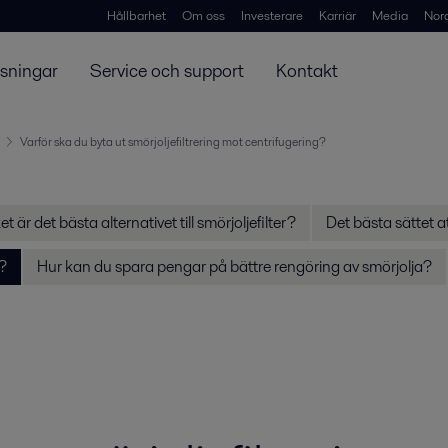
Hållbarhet
Om oss
Investerare
Karriär
Media
Nor
ösningar
Service och support
Kontakt
Varför ska du byta ut smörjoljefiltrering mot centrifugering?
ket är det bästa alternativet till smörjoljefilter?
Det bästa sättet a
g?
Hur kan du spara pengar på bättre rengöring av smörjolja?