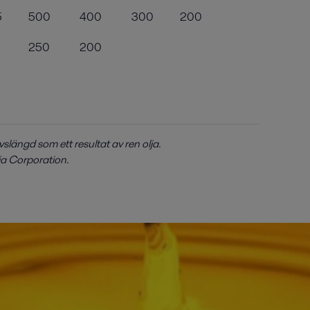
5
500
400
300
200
250
200
längd som ett resultat av ren olja.
ria Corporation.