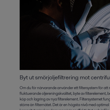
Byt ut smörjoljefiltrering mot centrif
Om du för närvarande använder ett filtersystem för at
fluktuerande oljereningskvalitet, byte av filterelement, 
köp och lagring av nya filterelement. Filtersystemet fun
större än filternätet. Det är en högsta nivå med optimal re