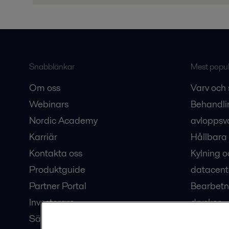
Snabblänkar
Mest populä
Om oss
Varv och 
Webinars
Behandli
Nordic Academy
avloppsv
Karriär
Hållbara 
Kontakta oss
Kylning o
Produktguide
datacent
Partner Portal
Bearbetn
Investerare
drycker
Säkerhetsdatablad
Bioteknik