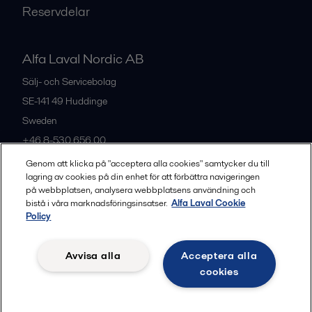
Reservdelar
Alfa Laval Nordic AB
Sälj- och Servicebolag
SE-141 49
Huddinge
Sweden
+46 8-530 656 00
Genom att klicka på "acceptera alla cookies" samtycker du till
lagring av cookies på din enhet för att förbättra navigeringen
Alla kontor och partners
på webbplatsen, analysera webbplatsens användning och
bistå i våra marknadsföringsinsatser.
Alfa Laval Cookie
Policy
Privacy policy
Cookies policy
Legal terms and conditions
Avvisa alla
Acceptera alla
Community guidelines
cookies
Följ