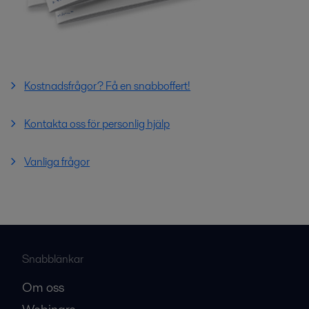
Kostnadsfrågor? Få en snabboffert!
Kontakta oss för personlig hjälp
Vanliga frågor
Snabblänkar
Om oss