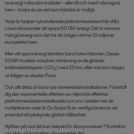
av energi i våra större städer – eller till och med i våra egna
hem – börjar du se vad som faktiskt är möjligt.
Varje år hjälper nyinstallerade plattvärmeväxlare från Alfa
Laval våra kunder att spara 50 GW energi. Det är samma
mängd energi som det tar att årligen värma 10 miljoner
europeiska hem.
Men att spara energi berättar bara halva historien. Dessa
50GW innebär också en minskning av de globala
koldioxidutsläppen (CO
) med 25 ton, eller vad som släpps
2
ut årligen av staden Paris.
Och allt detta är bara nya värmeväxlarinstallationer. Föreställ
dig den exponentiella effekten av miljontals effektiva
plattvärmeväxlare installerade runt om i världen när de
multipliceras varje år. Du börjar få en verklig känsla av vår
potential att påskynda global hållbarhet.
Nyfiken på vad det kan betyda för dina processer? Kontakta
oss idag, så kontaktar våra experter dig!