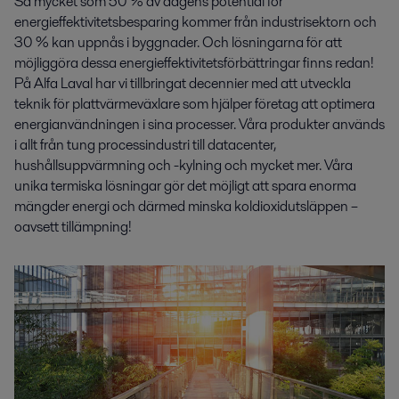
Så mycket som 50 % av dagens potential för
energieffektivitetsbesparing kommer från industrisektorn och
30 % kan uppnås i byggnader. Och lösningarna för att
möjliggöra dessa energieffektivitetsförbättringar finns redan!
På Alfa Laval har vi tillbringat decennier med att utveckla
teknik för plattvärmeväxlare som hjälper företag att optimera
energianvändningen i sina processer. Våra produkter används
i allt från tung processindustri till datacenter,
hushållsuppvärmning och -kylning och mycket mer. Våra
unika termiska lösningar gör det möjligt att spara enorma
mängder energi och därmed minska koldioxidutsläppen –
oavsett tillämpning!