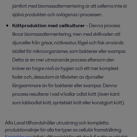
jämfört med biomassafermentering är att cellerna inte är
själva produkten och
avlägsnas i processen.
Köttproduktion med cellkulturer
– Denna process
liknar biomassafermentering, men med skillnaden att
djurceller från grisar, nötkreatur, fågel och fisk används
istället för mikroorganismer, som bakterier eller svampar.
Detta är en mer utmanande process eftersom den
kräver en högre
nivå av
hygien och
ett mer komplext
foder och, dessutom är tillväxten av djurceller
långsammare än för bakterier eller svampar.
Denna
process resulterar i vad vi kallar odlat kött (även känt
som labbodlat kött, syntetiskt kött eller konstgjort kött).
Alfa Laval tillhandahåller utrustning och kompletta
produktionslinjer för alla tre
typer av
cellulär framställning.
Kontakta oss
tidigt i ditt projekt för att dra full nytta av stödet