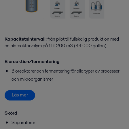
Kapacitetsintervall
:
från pilot till fullskalig produktion med
en bioreaktorvolym på 1 till 200
m
3
(44 000 gallon).
Bioreaktion
/fermentering
Bioreaktorer
och fermentering
för alla typer av processer
och mikroorganismer
Läs mer
Skörd
Separatorer