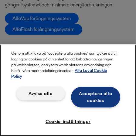
gånger i systemet och minimera energiförbrukningen.
AlfaVap förångningssystem
AlfaFlash förångningssystem
Visste du att …
Genom att klicka på "acceptera alla cookies" samtycker du till
lagring av cookies på din enhet för att förbättra navigeringen
…
Investeringar
i fermenteringsföretag ökade nästan 40
på webbplatsen, analysera webbplatsens användning och
bistå i våra marknadsföringsinsatser.
Alfa Laval Cookie
gånger mellan 2017 och 2021?
Policy
… investeringarna i odlad köttproduktion ökade nästan
70 gånger mellan 2017 och 2021?
Avvisa alla
Acceptera alla
cookies
… majoriteten av investeringarna görs i Nordamerika?
… den första hamburgaren gjord av odlat kött var klar
Cookie-inställningar
2013 och hade tagit två år att tillverka?