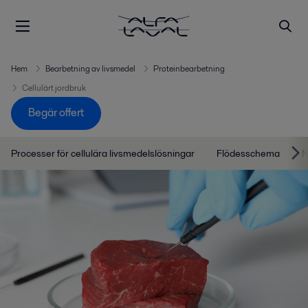
Hem
Bearbetning av livsmedel
Proteinbearbetning
Cellulärt jordbruk
Begär offert
Processer för cellulära livsmedelslösningar
Flödesschema
N