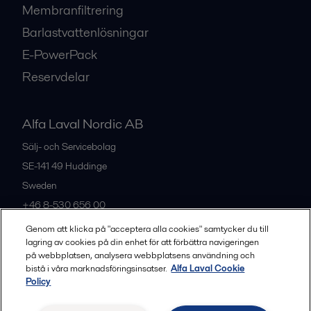
Membranfiltrering
Barlastvattenlösningar
E-PowerPack
Reservdelar
Alfa Laval Nordic AB
Sälj- och Servicebolag
SE-141 49
Huddinge
Sweden
+46 8-530 656 00
Genom att klicka på "acceptera alla cookies" samtycker du till
lagring av cookies på din enhet för att förbättra navigeringen
Alla kontor och partners
på webbplatsen, analysera webbplatsens användning och
bistå i våra marknadsföringsinsatser.
Alfa Laval Cookie
Policy
Privacy policy
Cookies policy
Legal terms and conditions