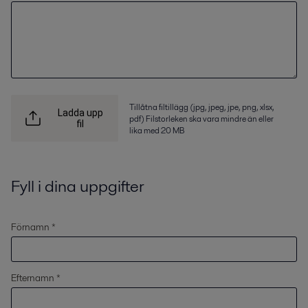
Tillåtna filtillägg (jpg, jpeg, jpe, png, xlsx,
Ladda upp
pdf) Filstorleken ska vara mindre än eller
fil
lika med 20 MB
Fyll i dina uppgifter
Förnamn *
Efternamn *