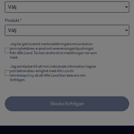
Produkt
*
Jag tar gärna emot marknadsföringskommunikation
som nyhetsbrev, e-post och evenemangsinbjudningar
från Alfa Laval. Du kan ändra dina inställningar när som
helst.
Jag samtycker till att min inskickade information lagras
och behandlas i enlighet med
Alfa Lavals
sekretesspolicy
, så att Alfa Laval kan besvara min
förfrågan.
Skicka förfrågan