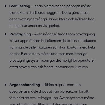
Sterilisering
– Innan bioreaktionen påbörjas måste
bioreaktorn steriliseras noggrant. Detta görs oftast
genom att injicera ånga i bioreaktorn och hålla en hög
temperatur under en viss period.
Provtagning
– Även något så trivialt som provtagning
kräver uppmärksamhet eftersom detta kan introducera
främmande celler i kulturen som kan kontaminera hela
partiet. Bioreaktorn måste utformas med lämpliga
provtagningssystem som gör det möjligt för operatörer
att ta prover utan risk för att kontaminera kulturen.
Avgasbehandling
– Utblåsta gaser som inte
absorberas måste drivas ut från bioreaktorn för att
förhindra att trycket byggs upp. Avgassystemet måste
vara utrustat med filter som låter överskottsgasen