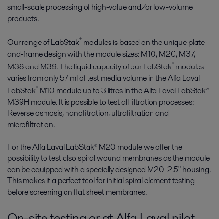
small-scale processing of high-value and/or low-volume
products.
®
Our range of LabStak
modules is based on the unique plate-
and-frame design with the module sizes: M10, M20, M37,
®
M38 and M39. The liquid capacity of our LabStak
modules
varies from only 57 ml of test media volume in the Alfa Laval
®
LabStak
M10 module up to 3 litres in the Alfa Laval LabStak®
M39H module. It is possible to test all filtration processes:
Reverse osmosis, nanofitration, ultrafiltration and
microfiltration.
For the Alfa Laval LabStak® M20 module we offer the
possibility to test also spiral wound membranes as the module
can be equipped with a specially designed M20-2.5" housing.
This makes it a perfect tool for initial spiral element testing
before screening on flat sheet membranes.
On-site testing or at Alfa Laval pilot