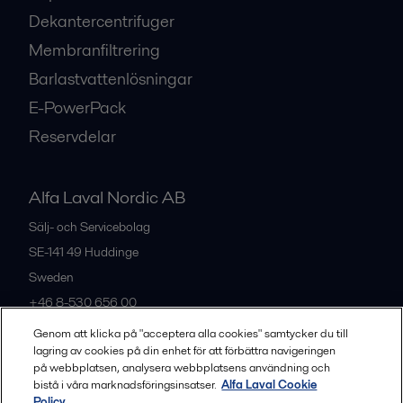
Dekantercentrifuger
Membranfiltrering
Barlastvattenlösningar
E-PowerPack
Reservdelar
Alfa Laval Nordic AB
Sälj- och Servicebolag
SE-141 49
Huddinge
Sweden
+46 8-530 656 00
Genom att klicka på "acceptera alla cookies" samtycker du till
lagring av cookies på din enhet för att förbättra navigeringen
Alla kontor och partners
på webbplatsen, analysera webbplatsens användning och
bistå i våra marknadsföringsinsatser.
Alfa Laval Cookie
Policy