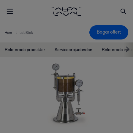
Begär offert
Hem
LabStak
Relaterade produkter
Serviceerbjudanden
Relaterade indu