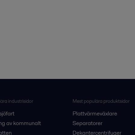
ra industrisidor
Mest populära produktsidor
sjöfart
Plattvärmeväxlare
ng av kommunalt
Separatorer
atten
Dekantercentrifuger