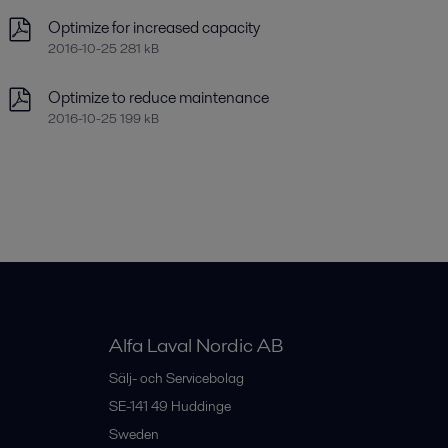
Optimize for increased capacity
2016-10-25 281 kB
Optimize to reduce maintenance
2016-10-25 199 kB
Alfa Laval Nordic AB
Sälj- och Servicebolag
SE-141 49
Huddinge
Sweden