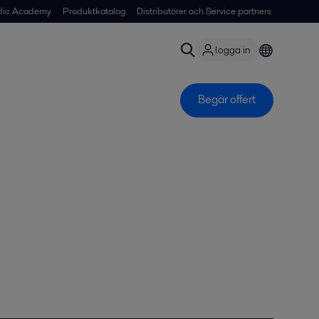
dic Academy
Produktkatalog
Distributörer och Service partners
logga in
Begär offert