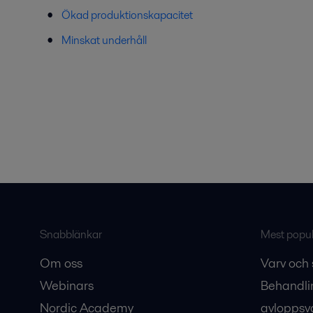
Ökad produktionskapacitet
Minskat underhåll
Snabblänkar
Mest populä
Om oss
Varv och 
Webinars
Behandli
Nordic Academy
avloppsv