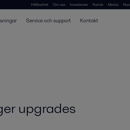
Hållbarhet
Om oss
Investerare
Karriär
Media
Nor
ösningar
Service och support
Kontakt
ger upgrades