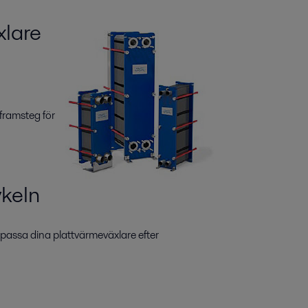
xlare
 framsteg för
ykeln
npassa dina plattvärmeväxlare efter