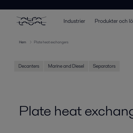
Industrier
Produkter och l
Hem
Plate heat exchangers
Decanters
Marine and Diesel
Separators
Plate heat exchan