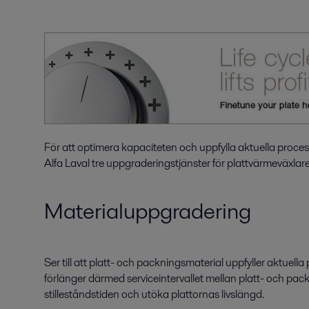
För att optimera kapaciteten och uppfylla aktuella proce
Alfa Laval tre uppgraderingstjänster för plattvärmeväxlare
Materialuppgradering
Ser till att platt- och packningsmaterial uppfyller aktue
förlänger därmed serviceintervallet mellan platt- och packn
stilleståndstiden och utöka plattornas livslängd.