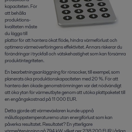
kapaciteten. För
att behålla
produktions-
kvaliteten måste
du lägga till
plattor för att hantera ökat flöde, hindra värmeförlust och
optimera värmeöverföringens effektivitet. Annars riskerar du
förändringar i tryckfall och vätskehastighet som kan försämra
produktintegriteten.
En bearbetningsanläggning för rörsocker, till exempel, som
planerats öka produktionskapaciteten med 20 %. För att
hantera den ökade genomströmningen var det nödvändigt
att öka ytan för värmeutbyte genom att utöka plattpaketet till
en engångskostnad på 11 000 EUR.
Detta gjorde att värmeväxlaren kunde uppnå
målutloppstemperaturerna utan energiförlust som kan
påverka resultatet. Resultatet? En ytterligare
värmeåtervinning på 794 kW, vilket ger 238 200 EUR i årliga