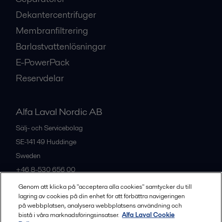
Dekantercentrifuger
Membranfiltrering
Barlastvattenlösningar
E-PowerPack
Reservdelar
Alfa Laval Nordic AB
Sälj- och Servicebolag
SE-141 49
Huddinge
Sweden
+46 8-530 656 00
Genom att klicka på "acceptera alla cookies" samtycker du till
lagring av cookies på din enhet för att förbättra navigeringen
Alla kontor och partners
på webbplatsen, analysera webbplatsens användning och
bistå i våra marknadsföringsinsatser.
Alfa Laval Cookie