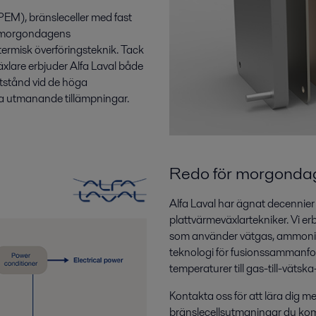
EM), bränsleceller med fast
er morgondagens
termisk överföringsteknik. Tack
xlare erbjuder Alfa Laval både
otstånd vid de höga
sa utmanande tillämpningar.
Redo för morgondag
Alfa Laval har ägnat decennier 
plattvärmeväxlartekniker. Vi er
som använder vätgas, ammoniak, 
teknologi för fusionssammanfo
temperaturer till gas-till-väts
Kontakta oss för att lära dig me
bränslecellsutmaningar du komm