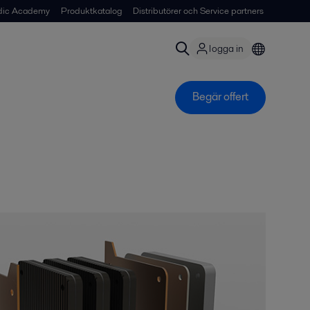
dic Academy
Produktkatalog
Distributörer och Service partners
logga in
Begär offert