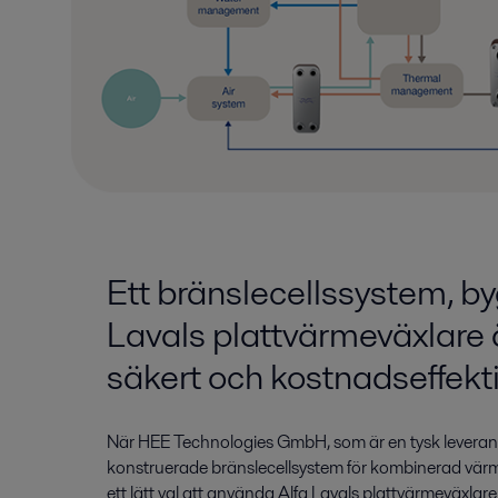
Ett bränslecellssystem, b
Lavals plattvärmeväxlare ä
säkert och kostnadseffekti
När HEE Technologies GmbH, som är en tysk leverant
konstruerade bränslecellsystem för kombinerad vär
ett lätt val att använda Alfa Lavals plattvärmeväxlare