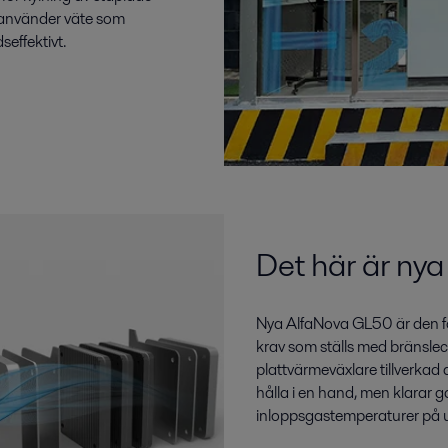
 använder väte som
seffektivt.
Det här är ny
Nya AlfaNova GL50 är den fö
krav som ställs med bränslec
plattvärmeväxlare tillverkad av 
hålla i en hand, men klarar
inloppsgastemperaturer på u