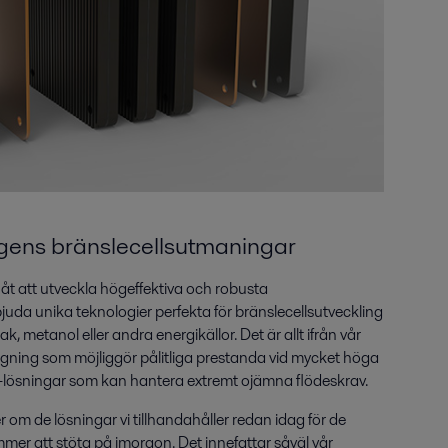
ens bränslecellsutmaningar
åt att utveckla högeffektiva och robusta
bjuda unika teknologier perfekta för bränslecellsutveckling
metanol eller andra energikällor. Det är allt ifrån vår
gning som möjliggör pålitliga prestanda vid mycket höga
ka-lösningar som kan hantera extremt ojämna flödeskrav.
r om de lösningar vi tillhandahåller redan idag för de
er att stöta på imorgon. Det innefattar såväl vår