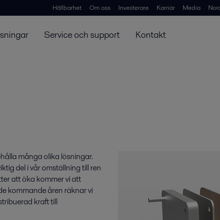
Hållbarhet
Om oss
Investerare
Karriär
Media
Nor
ösningar
Service och support
Kontakt
ålla många olika lösningar.
ig del i vår omställning till ren
tter att öka kommer vi att
r de kommande åren räknar vi
ribuerad kraft till