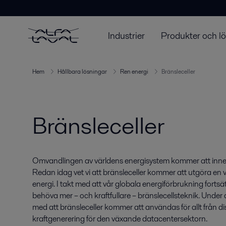
Industrier
Produkter och l
Hem
Hållbara lösningar
Ren energi
Bränsleceller
Bränsleceller
Omvandlingen av världens energisystem kommer att inneh
Redan idag vet vi att bränsleceller kommer att utgöra en vikt
energi. I takt med att vår globala energiförbrukning fortsä
behöva mer – och kraftfullare – bränslecellsteknik. Unde
med att bränsleceller kommer att användas för allt från dist
kraftgenerering för den växande datacentersektorn.