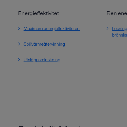
Energieffektivitet
Ren ene
Maximera energieffektiviteten
Lösninga
bränsle
Spillvärmeåtervinning
Utsläppsminskning