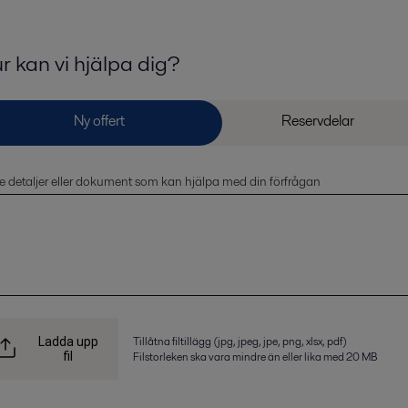
r kan vi hjälpa dig?
 detaljer eller dokument som kan hjälpa med din förfrågan
Tillåtna filtillägg (jpg, jpeg, jpe, png, xlsx, pdf)
Ladda upp
fil
Filstorleken ska vara mindre än eller lika med 20 MB