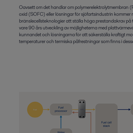
Oavsett om det handlar om polymerelektrolytmembran (P
oxid (SOFC) eller lösningar för sjöfartsindustrin komm
bränslecellsteknologier att ställa höga prestandakrav på 
vare 90 års utveckling av möjligheterna med plattvärmevä
kunnandet och lösningarna för att säkerställa kraftigt m
temperaturer och termiska påfrestningar som finns i des