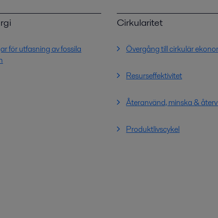
rgi
Cirkularitet
r för utfasning av fossila
Övergång till cirkulär ekono
n
Resurseffektivitet
Återanvänd, minska & återv
Produktlivscykel