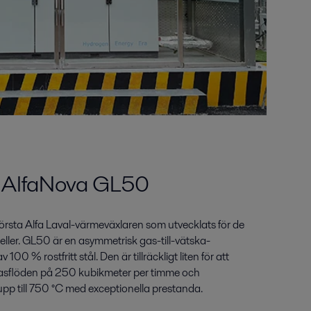
a AlfaNova GL50
rsta Alfa Laval-värmeväxlaren som utvecklats för de
eller. GL50 är en asymmetrisk gas-till-vätska-
100 % rostfritt stål. Den är tillräckligt liten för att
 gasflöden på 250 kubikmeter per timme och
pp till 750 °C med exceptionella prestanda.