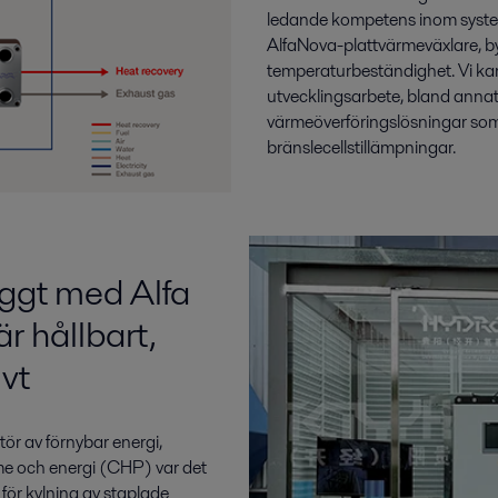
ledande kompetens inom system
AlfaNova-plattvärmeväxlare, b
temperaturbeständighet. Vi ka
utvecklingsarbete, bland ann
värmeöverföringslösningar som 
bränslecellstillämpningar.
yggt med Alfa
r hållbart,
vt
ör av förnybar energi,
me och energi (CHP) var det
 för kylning av staplade