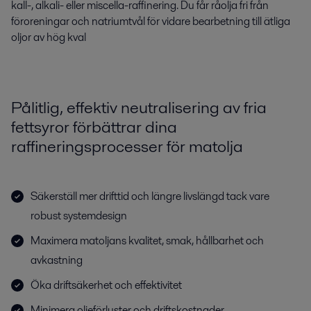
kall-, alkali- eller miscella-raffinering. Du får råolja fri från
föroreningar och natriumtvål för vidare bearbetning till ätliga
oljor av hög kval
Pålitlig, effektiv neutralisering av fria
fettsyror förbättrar dina
raffineringsprocesser för matolja
Säkerställ mer drifttid och längre livslängd tack vare
robust systemdesign
Maximera matoljans kvalitet, smak, hållbarhet och
avkastning
Öka driftsäkerhet och effektivitet
Minimera oljeförluster och driftskostnader