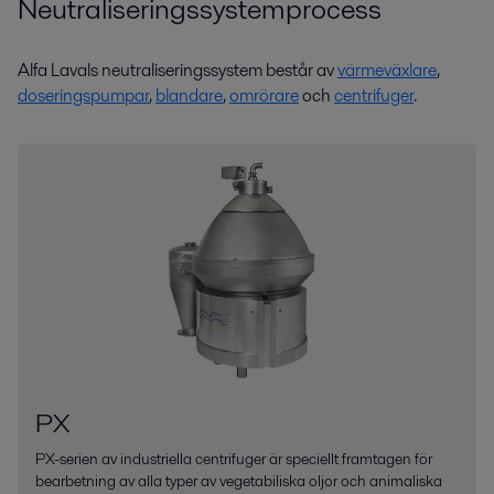
Neutraliseringssystemprocess
Alla
Livsmedel, mejeri och drycker
Alfa Lavals neutraliseringssystem består av
värmeväxlare
,
doseringspumpar
,
blandare
,
omrörare
och
centrifuger
.
Bearbetning av livsmedel
Livsmedelsprodukter måste leva upp till konsumenternas förväntningar.
Alfa Lavals teknik bidrar till att uppfylla kundernas önskemål – med rätt
smak, konsistens, hygien och låga kostnader.
PX
PX-serien av industriella centrifuger är speciellt framtagen för
bearbetning av alla typer av vegetabiliska oljor och animaliska