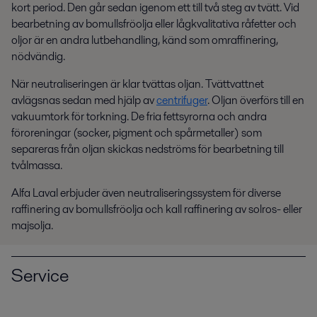
kort period. Den går sedan igenom ett till två steg av tvätt. Vid
bearbetning av bomullsfröolja eller lågkvalitativa råfetter och
oljor är en andra lutbehandling, känd som omraffinering,
nödvändig.
När neutraliseringen är klar tvättas oljan. Tvättvattnet
avlägsnas sedan med hjälp av
centrifuger
. Oljan överförs till en
vakuumtork för torkning. De fria fettsyrorna och andra
föroreningar (socker, pigment och spårmetaller) som
separeras från oljan skickas nedströms för bearbetning till
tvålmassa.
Alfa Laval erbjuder även neutraliseringssystem för diverse
raffinering av bomullsfröolja och kall raffinering av solros- eller
majsolja.
Service