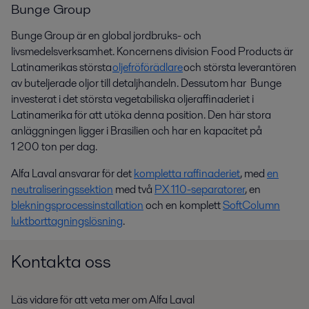
Bunge Group
Bunge Group är en global jordbruks- och
livsmedelsverksamhet. Koncernens division Food Products är
Latinamerikas största
oljefröförädlare
och största leverantören
av buteljerade oljor till detaljhandeln.
Dessutom har
Bunge
investerat i det största vegetabiliska oljeraffinaderiet i
Latinamerika
för att utöka denna position
. Den här stora
anläggningen ligger i Brasilien och har en kapacitet på
1 200
ton
per dag.
Alfa Laval ansvarar för det
kompletta raffinaderiet
, med
en
neutraliseringssektion
med två
PX 110-separatorer
, en
blekningsprocessinstallation
och en komplett
SoftColumn
luktborttagningslösning
.
Kontakta oss
Läs vidare för att veta mer om Alfa Laval