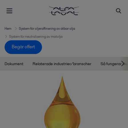
Hem
System för oljeraffinering av ätbar olja
System för neutralisering av matolja
Begär offert
Dokument
Relaterade industrier/branscher
Så fungerar de