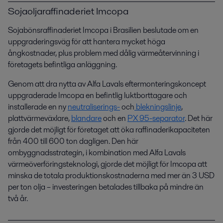
Sojaoljaraffinaderiet Imcopa
Sojabönsraffinaderiet Imcopa i Brasilien beslutade om en
uppgraderingsväg för att hantera mycket höga
ångkostnader, plus problem med dålig värmeåtervinning i
företagets befintliga anläggning.
Genom att dra nytta av Alfa Lavals eftermonteringskoncept
uppgraderade Imcopa en befintlig luktborttagare och
installerade en ny
neutraliserings-
och
blekningslinje
,
plattvärmeväxlare,
blandare
och en
PX 95-separator
. Det här
gjorde det möjligt för företaget att öka raffinaderikapaciteten
från 400 till 600 ton dagligen. Den här
ombyggnadsstrategin, i kombination med Alfa Lavals
värmeöverföringsteknologi, gjorde det möjligt för Imcopa att
minska de totala produktionskostnaderna med mer än 3 USD
per ton olja – investeringen betalades tillbaka på mindre än
två år.