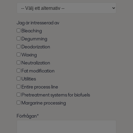
Jag är intresserad av
Bleaching
Degumming
Deodorization
Waxing
Neutralization
Fat modification
Utilities
Entire process line
Pretreatment systems for biofuels
Margarine processing
Förfrågan*