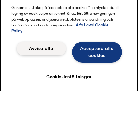
Kylning och värmeåtervinning i datacenter
Genom att klicka på "acceptera alla cookies" samtycker du till
lagring av cookies på din enhet för att förbättra navigeringen
Bearbetning av växtbaserade drycker
på webbplatsen, analysera webbplatsens användning och
bistå i våra marknadsföringsinsatser.
Alfa Laval Cookie
Bioteknik
Policy
Hub för värme och kyla
Avvisa alla
Acceptera alla
Mest populära produktsidor
cookies
Plattvärmeväxlare
Cookie-inställningar
Separatorer
Dekantercentrifuger
Membranfiltrering
Barlastvattenlösningar
E-PowerPack
Reservdelar