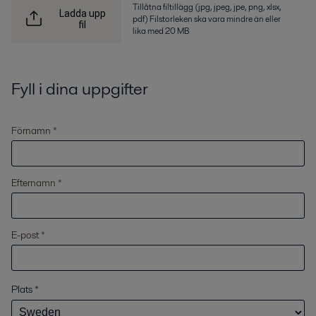
Tillåtna filtillägg (jpg, jpeg, jpe, png, xlsx,
Ladda upp
pdf) Filstorleken ska vara mindre än eller
fil
lika med 20 MB
Fyll i dina uppgifter
Förnamn *
Efternamn *
E-post *
Plats
*