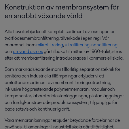
Konstruktion av membransystem för
en snabbt växande värld
Alfa Laval erbjuder ett komplett sortiment av lösningar för
tvärflödesmembranfiltrering, tillverkade i egen regi. Vår
erfarenhet inom
mikrofiltrering
,
ultrafiltrering
,
nanofiltrering
och
omvänd osmos
går tillbaka till mitten av 1960-talet, strax
efter att membranfiltrering introducerades i kommersiell skala.
Som marknadsledande inom tillförlitlig separationsteknik för
sanitära och industriella tillämpningar erbjuder vi ett
omfattande sortiment av membranfiltreringsutrustning,
inklusive högpresterande polymermembran, moduler och
komponenter, laboratorietestanläggningar, pilotanläggningar
och färdigkonstruerade produktionssystem, tillgängliga för
både satsvis och kontinuerlig drift.
Våra membranlösningar erbjuder betydande fördelar när de
används i tillämpningar i industriell skala där tillförlitlighet,