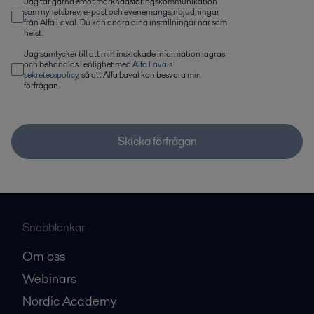
Jag tar gärna emot marknadsföringskommunikation
som nyhetsbrev, e-post och evenemangsinbjudningar
från Alfa Laval. Du kan ändra dina inställningar när som
helst.
Jag samtycker till att min inskickade information lagras
och behandlas i enlighet med
Alfa Lavals
sekretesspolicy
, så att Alfa Laval kan besvara min
förfrågan.
Skicka förfrågan
Snabblänkar
Om oss
Webinars
Nordic Academy