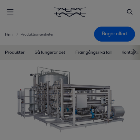
Begär offert
Hem
Produktionsenheter
Produkter
Så fungerar det
Framgångsrika fall
Kontakta