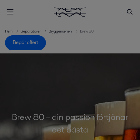
Hem
Separatorer
Bryggeriserien
Brew 80
Begär offert
Brew 80 – din passion förtjänar
det bästa