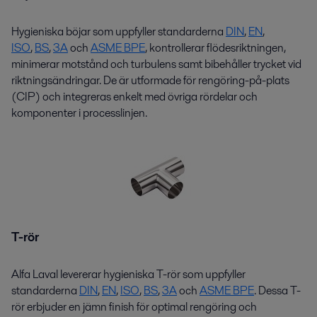
Hygieniska böjar som uppfyller standarderna
D
I
N
,
EN
,
ISO
,
BS
,
3A
och
ASME BPE
, kontrollerar flödesriktningen,
minimerar motstånd och turbulens samt
bibehåller
trycket vid
riktningsändringar. De är utformade för rengöring-på-plats
(CIP)
och
integreras enkelt med övriga rördelar och
komponenter i processlinjen.
T-rör
Alfa Laval levererar hygieniska
T-rör
som uppfyller
standarderna
DIN
,
EN
,
ISO
,
BS
,
3
A
och
ASME BPE
. Dessa
T-
rör
erbjuder en jämn finish för
optimal
rengöring och