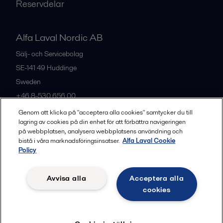
Reservdelar
Alfa Laval Nordic AB
Sälj- och Servicebolag
SE-141 49
Huddinge
Sweden
+46 8-530 656 00
Genom att klicka på "acceptera alla cookies" samtycker du till
lagring av cookies på din enhet för att förbättra navigeringen
Alla kontor och partners
på webbplatsen, analysera webbplatsens användning och
bistå i våra marknadsföringsinsatser.
Alfa Laval Cookie
Policy
Privacy policy
Cookies policy
Legal terms and conditions
Avvisa alla
Acceptera alla
Community guidelines
cookies
Följ