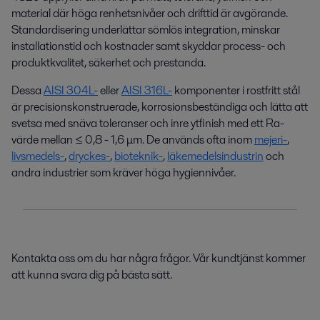
material där höga renhetsnivåer och drifttid är avgörande.
Standardisering underlättar sömlös integration, minskar
installationstid och kostnader samt skyddar process- och
produktkvalitet, säkerhet och prestanda.
Dessa
AISI 304L-
eller
AISI 316L-
komponenter i rostfritt stål
är precisionskonstruerade, korrosionsbeständiga och lätta att
svetsa med snäva toleranser och inre ytfinish med ett Ra-
värde mellan ≤ 0,8 - 1,6 μm. De används ofta inom
mejeri-
,
livsmedels-
,
dryckes-
,
bioteknik-
,
läkemedelsindustrin
och
andra industrier som kräver höga hygiennivåer.
Kontakta oss om du har några frågor. Vår kundtjänst kommer
att kunna svara dig på bästa sätt.