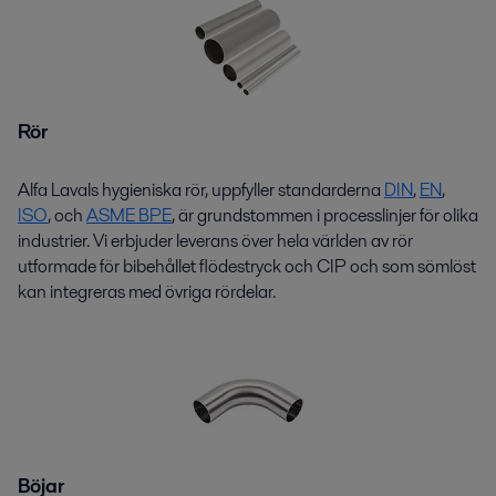
Rör
Alfa Lavals hygieniska rör, uppfyller standarderna
D
I
N
,
EN
,
ISO
,
och
ASME BPE
,
är grundstommen i processlinjer för olika
industrier. Vi erbjuder leverans över hela världen av rör
utformade för bibehållet flödestryck och CIP och som sömlöst
kan integreras med övriga rördelar.
Böjar