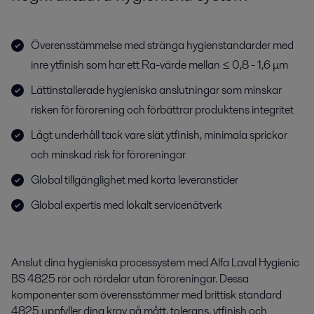
Överensstämmelse med stränga hygienstandarder med
inre ytfinish som har ett Ra-värde mellan ≤ 0,8 - 1,6 μm
Lättinstallerade hygieniska anslutningar som minskar
risken för förorening och förbättrar produktens integritet
Lågt underhåll tack vare slät ytfinish, minimala sprickor
och minskad risk för föroreningar
Global tillgänglighet med korta leveranstider
Global expertis med lokalt servicenätverk
Anslut dina hygieniska processystem med Alfa Laval Hygienic
BS 4825 rör och rördelar utan föroreningar. Dessa
komponenter som överensstämmer med brittisk standard
4825 uppfyller dina krav på mått, tolerans, ytfinish och