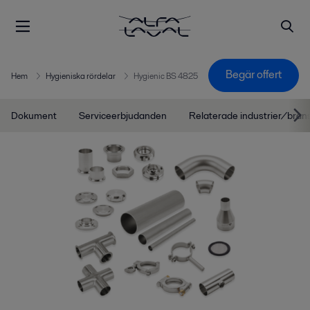
Begär offert
Hem
Hygieniska rördelar
Hygienic BS 4825
Dokument
Serviceerbjudanden
Relaterade industrier/bran