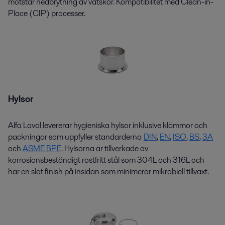
motstår nedbrytning av vätskor. Kompatibilitet med Clean-in-
Place (CIP) processer.
Hylsor
Alfa Laval levererar hygieniska hylsor inklusive klämmor och
packningar som uppfyller standarderna
DIN
,
EN
,
ISO
,
BS
,
3A
och
ASME BPE
. Hylsorna är tillverkade av
korrosionsbeständigt rostfritt stål som 304L och 316L och
har en slät finish på insidan som minimerar mikrobiell tillväxt.