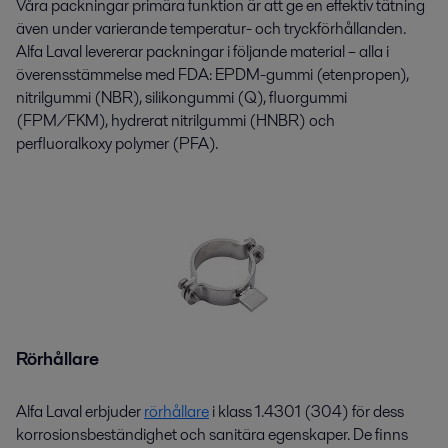
Våra
packningar
primära funktion är att ge en effektiv tätning
även under varierande temperatur- och tryckförhållanden.
Alfa Laval levererar packningar i följande material – alla i
överensstämmelse med FDA: EPDM-gummi (etenpropen),
nitrilgummi
(NBR), silikongummi (Q), fluorgummi
(FPM/FKM), hydrerat
nitrilgummi
(HNBR) och
perfluoralkoxy
polymer (PFA).
Rörhållare
Alfa Laval erbjuder
rörhållare
i klass 1.4301 (304) för dess
korrosionsbeständighet och sanitära egenskaper. De finns