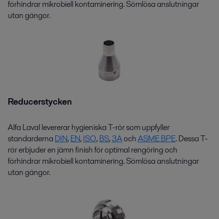
förhindrar mikrobiell kontaminering. Sömlösa anslutningar
utan
gängor.
Reducerstycken
Alfa Laval levererar hygieniska
T-rör
som uppfyller
standarderna
DIN
,
EN
,
ISO
,
BS
,
3
A
och
ASME BPE
. Dessa
T-
rör
erbjuder en jämn finish för
optimal
rengöring och
förhindrar mikrobiell kontaminering. Sömlösa anslutningar
utan
gängor.