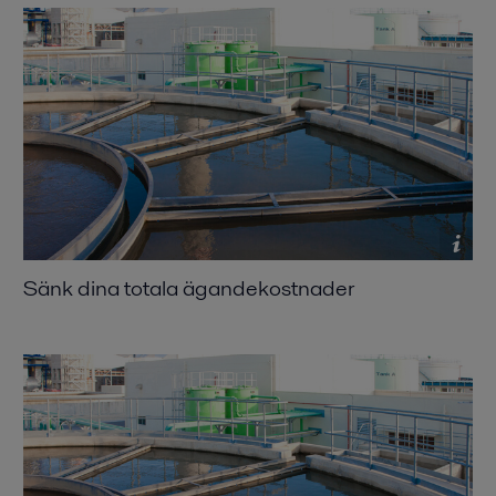
Sänk dina totala ägandekostnader