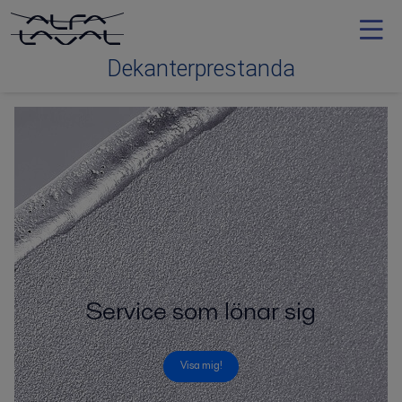
Dekanterprestanda
Contact me
Service som lönar sig
Visa mig!