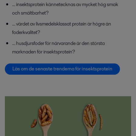
… insektsprotein kännetecknas av mycket hög smak
och smältbarhet?
… värdet av livsmedelsklassat protein är högre än
foderkvalitet?
… husdjursfoder för närvarande är den största
marknaden för insektsprotein?
Läs om de senaste trenderna för insektsprotein