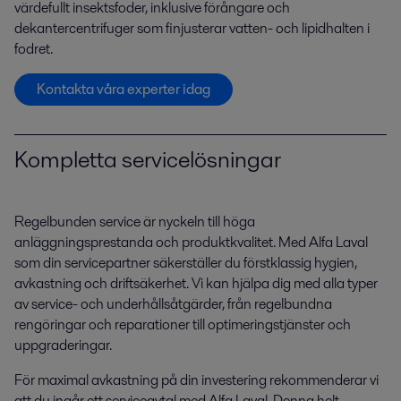
värdefullt insektsfoder, inklusive förångare och
dekantercentrifuger som finjusterar vatten- och lipidhalten i
fodret.
Kontakta våra experter idag
Kompletta servicelösningar
Regelbunden service är nyckeln till höga
anläggningsprestanda och produktkvalitet. Med Alfa Laval
som din servicepartner säkerställer du förstklassig hygien,
avkastning och driftsäkerhet. Vi kan hjälpa dig med alla typer
av service- och underhållsåtgärder, från regelbundna
rengöringar och reparationer till optimeringstjänster och
uppgraderingar.
För maximal avkastning på din investering rekommenderar vi
att du ingår ett serviceavtal med Alfa Laval. Denna helt