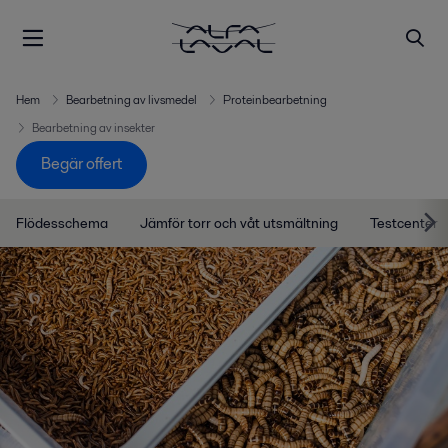
Hem
Bearbetning av livsmedel
Proteinbearbetning
Bearbetning av insekter
Begär offert
Flödesschema
Jämför torr och våt utsmältning
Testcenter