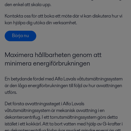
den enkel att skala upp.
Kontakta oss för att boka ett möte där vi kan diskutera hur vi
kan hjälpa dig utöka din verksamhet.
Börja nu
Maximera h
ållbarhet
en
genom att
minimera
energiförbrukningen
En betydande fördel med Alfa Lavals våtutsmältningssystem
är den låga energiförbrukningen till följd av hur avvattningen
utförs.
Det första avvattningssteget i Alfa Lavals
våtutsmältningssystem är mekanisk avvattning i en
dekantercentrifug. I ett torrutsmältningssystem görs detta
istället i ett kokkärl. Att ta bort vatten med hjälp av G-krafter i
en dekantercentrifug förbrukar mycket mindre energi än att