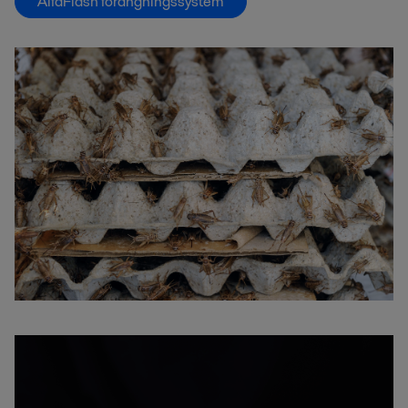
AlfaFlash förångningssystem