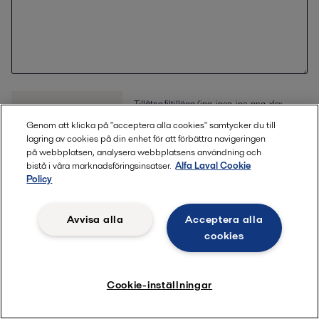
Tillåtna filtillägg (jpg, jpeg, jpe, png, xlsx,
Ladda upp
pdf) Filstorleken ska vara mindre än eller
fil
Genom att klicka på "acceptera alla cookies" samtycker du till
lika med 20 MB
lagring av cookies på din enhet för att förbättra navigeringen
på webbplatsen, analysera webbplatsens användning och
bistå i våra marknadsföringsinsatser.
Alfa Laval Cookie
Policy
Fyll i dina uppgifter
Avvisa alla
Acceptera alla
Förnamn *
cookies
Efternamn *
Cookie-inställningar