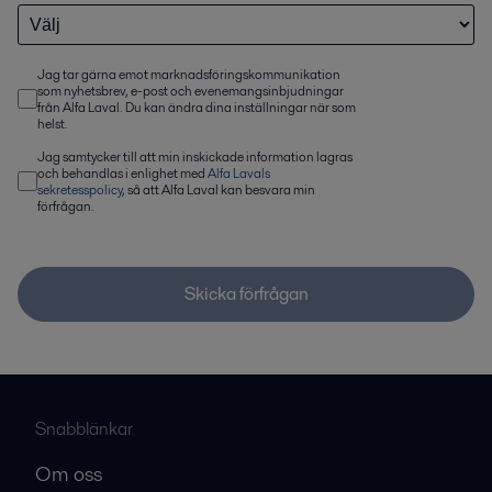
Jag tar gärna emot marknadsföringskommunikation
som nyhetsbrev, e-post och evenemangsinbjudningar
från Alfa Laval. Du kan ändra dina inställningar när som
helst.
Jag samtycker till att min inskickade information lagras
och behandlas i enlighet med
Alfa Lavals
sekretesspolicy
, så att Alfa Laval kan besvara min
förfrågan.
Skicka förfrågan
Snabblänkar
Om oss