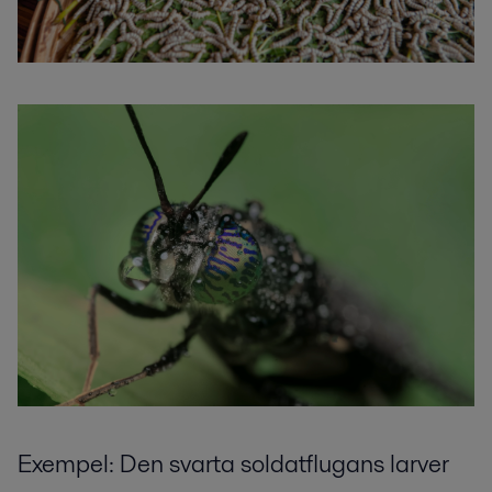
Exem
pel:
Den s
varta
s
oldatflugans
larver