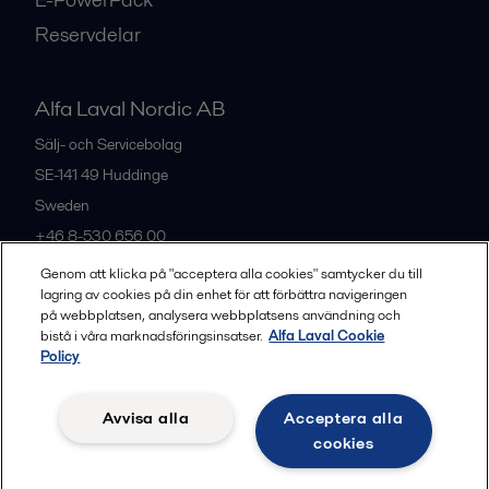
Reservdelar
Alfa Laval Nordic AB
Sälj- och Servicebolag
SE-141 49
Huddinge
Sweden
+46 8-530 656 00
Genom att klicka på "acceptera alla cookies" samtycker du till
lagring av cookies på din enhet för att förbättra navigeringen
Alla kontor och partners
på webbplatsen, analysera webbplatsens användning och
bistå i våra marknadsföringsinsatser.
Alfa Laval Cookie
Policy
Privacy policy
Cookies policy
Legal terms and conditions
Avvisa alla
Acceptera alla
Community guidelines
cookies
Följ