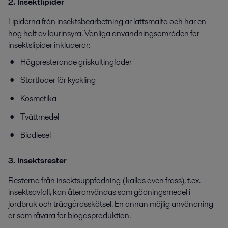
2.
Insektl
ipider
Lipiderna från insektsbearbetning är lättsmälta och har en
hög halt av laurinsyra. Vanliga användningsområden för
insektslipider inkluderar:
Högpresterande griskultingfoder
Startfoder för kyckling
Kosmetika
Tvättmedel
Biodiesel
3. Insektsrester
Resterna från insektsuppfödning (kallas även frass), t.ex.
insektsavfall, kan återanvändas som gödningsmedel i
jordbruk och trädgårdsskötsel. En annan möjlig användning
är som råvara för biogasproduktion.