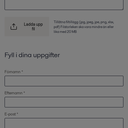
Tillåtna filtillägg (jpg, jpeg, jpe, png, xlsx,
Ladda upp
pdf) Filstorleken ska vara mindre än eller
fil
lika med 20 MB
Fyll i dina uppgifter
Förnamn *
Efternamn *
E-post *