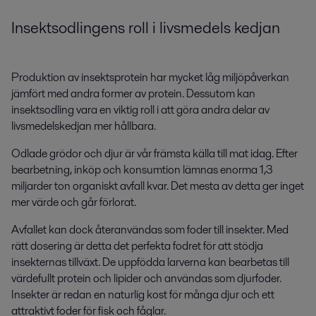
Insektsodlingens
roll i livsmedels
kedjan
Produktion av insektsprotein har mycket låg miljöpåverkan
jämfört med andra former av protein. Dessutom kan
insektsodling vara en viktig roll i att göra andra delar av
livsmedelskedjan mer hållbara.
Odlade grödor och djur är vår främsta källa till mat idag. Efter
bearbetning, inköp och konsumtion lämnas enorma 1,3
miljarder ton organiskt avfall kvar. Det mesta av detta ger inget
mer värde och går förlorat.
Avfallet kan dock återanvändas som foder till insekter. Med
rätt dosering är detta det perfekta fodret för att stödja
insekternas tillväxt. De uppfödda larverna kan bearbetas till
värdefullt protein och lipider och användas som djurfoder.
Insekter är redan en naturlig kost för många djur och ett
attraktivt foder för fisk och fåglar.