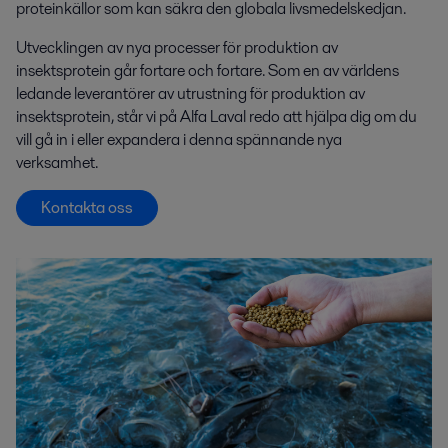
proteinkällor som kan säkra den globala livsmedelskedjan.
U
tvecklingen av nya processer för produktion av
insektsprotein
går fortare och fortare. Som en av världens
ledande leverantörer
av utrustning
för
produktion av
insekts
protein
, står vi på Alfa Laval redo att hjälpa dig
om du
vill
gå in i
eller
expandera
i
denna spännande nya
verksamhet.
Kontakta oss