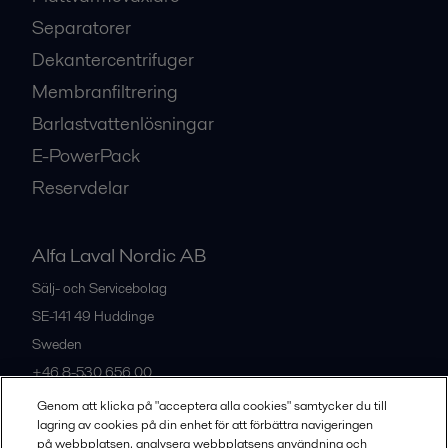
Separatorer
Dekantercentrifuger
Membranfiltrering
Barlastvattenlösningar
E-PowerPack
Reservdelar
Alfa Laval Nordic AB
Sälj- och Servicebolag
SE-141 49
Huddinge
Sweden
+46 8-530 656 00
Genom att klicka på "acceptera alla cookies" samtycker du till
lagring av cookies på din enhet för att förbättra navigeringen
Alla kontor och partners
på webbplatsen, analysera webbplatsens användning och