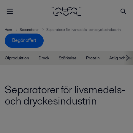
Hem
Separatorer
Separatorer för livsmedels- och dryckesindustrin
Begär offert
Ölproduktion
Dryck
Stärkelse
Protein
Ätlig och veg
Separatorer för livsmedels-
och dryckesindustrin