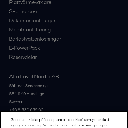
Plattvärmeväxlare
Separatorer
Dekantercentrifuger
Membranfiltrering
Barlastvattenlösningar
E-PowerPack
Reservdelar
Alfa Laval Nordic AB
Sälj- och Servicebolag
SE-141 49
Huddinge
Sweden
+46 8-530 656 00
Genom att klicka på "acceptera alla cookies" samtycker du till
lagring av cookies på din enhet för att förbättra navigeringen
Alla kontor och partners