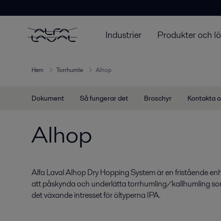
Industrier
Produkter och l
Hem
Torrhumle
Alhop
Dokument
Så fungerar det
Broschyr
Kontakta 
Alhop
Alfa Laval Alhop Dry Hopping System är en fristående enhe
att påskynda och underlätta torrhumling/kallhumling so
det växande intresset för öltyperna IPA.