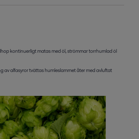
lhop
kontinuerligt matas med öl, strömmar
torrhumlad öl
ing av alfasyror tvättas humleslammet åter med avluftat