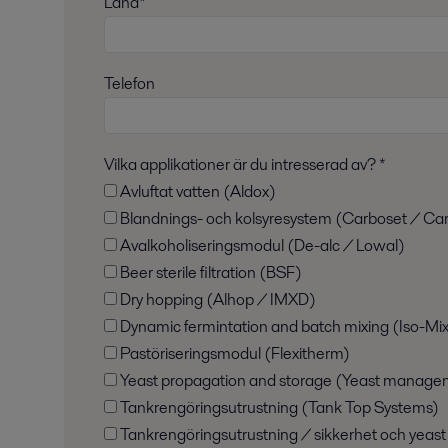
Land*
Telefon
Vilka applikationer är du intresserad av? *
Avluftat vatten (Aldox)
Blandnings- och kolsyresystem (Carboset / Ca
Avalkoholiseringsmodul (De-alc / Lowal)
Beer sterile filtration (BSF)
Dry hopping (Alhop / IMXD)
Dynamic fermintation and batch mixing (Iso-Mi
Pastöriseringsmodul (Flexitherm)
Yeast propagation and storage (Yeast manage
Tankrengöringsutrustning (Tank Top Systems)
Tankrengöringsutrustning / sikkerhet och yeast