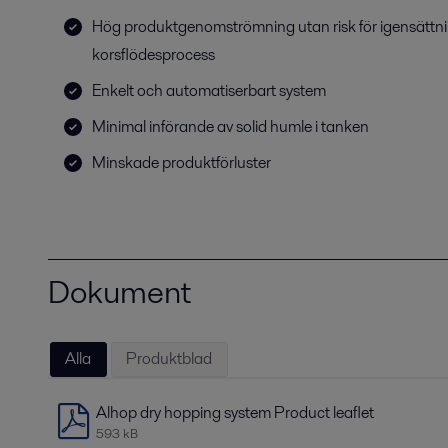
Hög produktgenomströmning utan risk för igensättni
korsflödesprocess
Enkelt och automatiserbart system
Minimal införande av solid humle i tanken
Minskade produktförluster
Dokument
Alla
Produktblad
Alhop dry hopping system Product leaflet
593 kB