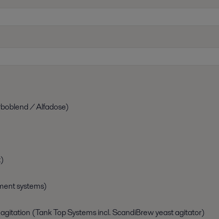
rboblend / Alfadose)
x)
ment systems)
 agitation (Tank Top Systems incl. ScandiBrew yeast agitator)