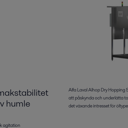
akstabilitet
Alfa Laval Alhop Dry Hopping S
att påskynda och underlätta t
v humle
det växande intresset för öltyp
k agitation