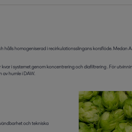
och
hålls homogeniserad
i
recirkulationsslingans
korsflöde. Medan
A
 kvar i systemet genom
​​​​​​koncentrering och ​diafiltrering
. För utvinn
n av humle i DAW
.
användbarhet och tekniska