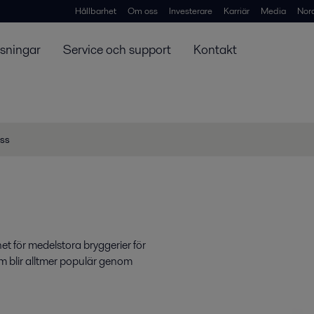
Hållbarhet
Om oss
Investerare
Karriär
Media
Nor
ösningar
Service och support
Kontakt
oss
t för medelstora bryggerier för
m blir alltmer populär genom