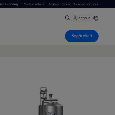
dic Academy
Produktkatalog
Distributörer och Service partners
logga in
Begär offert