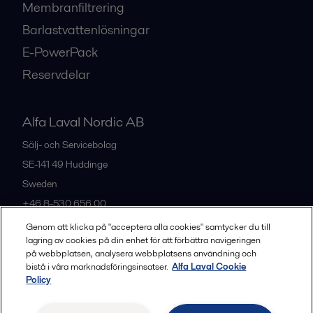
Membranfiltrering
Barlastvattenlösningar
E-PowerPack
Reservdelar
Alfa Laval Nordic AB
Sälj- och Servicebolag
SE-141 49
Huddinge
Sweden
+46 8-530 656 00
Genom att klicka på "acceptera alla cookies" samtycker du till
lagring av cookies på din enhet för att förbättra navigeringen
Alla kontor och partners
på webbplatsen, analysera webbplatsens användning och
bistå i våra marknadsföringsinsatser.
Alfa Laval Cookie
Policy
Privacy policy
Cookies policy
Legal terms and conditions