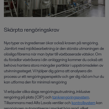
Skärpta rengöringskrav
Nya typer av ingredienser ökar också kraven på rengöring.
Jämfört med mjölkbearbetning är den största utmaningen de
olösliga fibrerna när man byter till växtbaserade vätskor. Om
du förädlar växtråvara i din anläggning kommer du också att
behöva hantera stora mängder partiklar i uppströmsdelen av
utvinningssteget. Vi hjälper dig gärna att analysera din
process ur ett rengöringsperspektiv och ger dig råd om hur du
kan utforma den för minimal rengöring
Vi erbjuder olika slags rengöringsutrustning, inklusive
rengöring på plats (CIP) och
tankrengöringssystem
.
Tillsammans med Alfa Lavals ventiler och
kontrollsystem
kan
rengöringen automatiseras i mycket hög grad, vilket