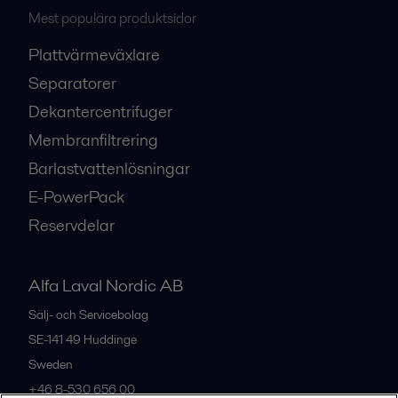
Mest populära produktsidor
Plattvärmeväxlare
Separatorer
Dekantercentrifuger
Membranfiltrering
Barlastvattenlösningar
E-PowerPack
Reservdelar
Alfa Laval Nordic AB
Sälj- och Servicebolag
SE-141 49
Huddinge
Sweden
+46 8-530 656 00