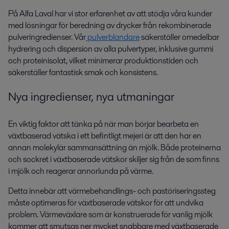
På Alfa Laval har vi stor erfarenhet av att stödja våra kunder
med lösningar för beredning av drycker från rekombinerade
pulveringredienser. Vår
pulverblandare
säkerställer omedelbar
hydrering och dispersion av alla pulvertyper, inklusive gummi
och proteinisolat, vilket minimerar produktionstiden och
säkerställer fantastisk smak och konsistens.
Nya ingredienser, nya utmaningar
En viktig faktor att tänka på när man börjar bearbeta en
växtbaserad vätska i ett befintligt mejeri är att den har en
annan molekylär sammansättning än mjölk. Både proteinerna
och sockret i växtbaserade vätskor skiljer sig från de som finns
i mjölk och reagerar annorlunda på värme.
Detta innebär att värmebehandlings- och pastöriseringssteg
måste optimeras för växtbaserade vätskor för att undvika
problem. Värmeväxlare som är konstruerade för vanlig mjölk
kommer att smutsas ner mycket snabbare med växtbaserade