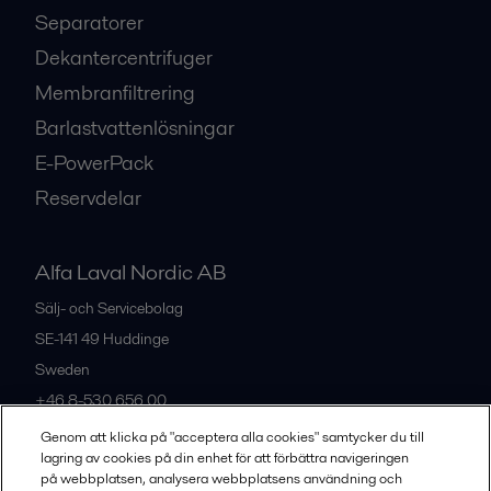
Separatorer
Dekantercentrifuger
Membranfiltrering
Barlastvattenlösningar
E-PowerPack
Reservdelar
Alfa Laval Nordic AB
Sälj- och Servicebolag
SE-141 49
Huddinge
Sweden
+46 8-530 656 00
Genom att klicka på "acceptera alla cookies" samtycker du till
lagring av cookies på din enhet för att förbättra navigeringen
Alla kontor och partners
på webbplatsen, analysera webbplatsens användning och