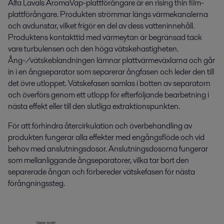
Alfa Lavals AromaVap-plattförångare är en rising thin film-
plattförångare. Produkten strömmar längs värmekanalerna
och avdunstar, vilket frigör en del av dess vatteninnehåll.
Produktens kontakttid med värmeytan är begränsad tack
vare turbulensen och den höga vätskehastigheten.
Ång-/vätskeblandningen lämnar plattvärmeväxlarna och går
in i en ångseparator som separerar ångfasen och leder den till
det övre utloppet. Vätskefasen samlas i botten av separatorn
och överförs genom ett utlopp för efterföljande bearbetning i
nästa effekt eller till den slutliga extraktionspunkten.
För att förhindra återcirkulation och överbehandling av
produkten fungerar alla effekter med engångsflöde och vid
behov med anslutningsdosor. Anslutningsdosorna fungerar
som mellanliggande ångseparatorer, vilka tar bort den
separerade ångan och förbereder vätskefasen för nästa
förångningssteg.