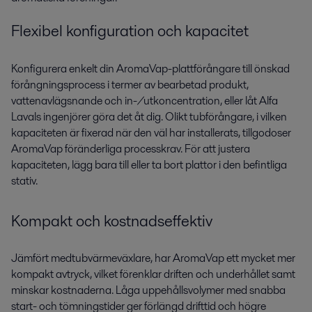
Flexibel konfiguration och kapacitet
Konfigurera
enkelt
din
AromaVap-plattförångare till
önskad
förångningsprocess i termer av bearbetad produkt,
vattenavlägsnande och in-/utkoncentration
, eller låt Alfa
Lavals ingenjörer göra det åt dig.
O
likt tubförångare, i vilken
kapaciteten är fixerad när den väl har installerats, tillgodoser
AromaVap föränderliga processkrav. För att justera
kapaciteten, lägg bara till eller ta bort plattor i den befintliga
stativ.
Kompakt och kostnadseffektiv
J
ämfört
med
tubvärmeväxlare
,
har
AromaVap
ett
mycket mer
kompakt avtryck, vilket förenklar driften
och underhållet
samt
mi
nskar kostnaderna
.
L
åga uppehållsvolymer med s
nabba
start- och tömningstider
ger förlängd drifttid och högre