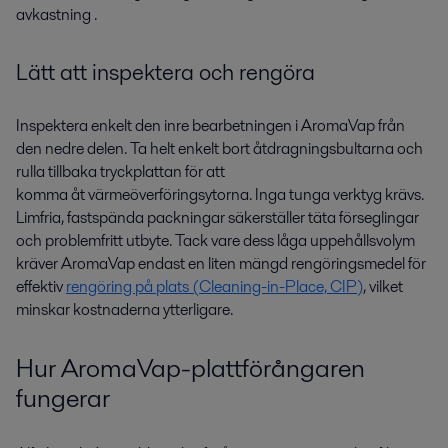
avkastning
.
Lätt att inspektera och rengöra
Inspektera enkelt den inre bearbetningen i
A
roma
Vap
från
den nedre delen
.
Ta helt enkelt
bort åtdragningsbultarna och
rulla tillbaka tryckplattan
för
att
komma
åt
värmeöverföringsytorna
. Inga
tunga
verktyg
kräv
s
.
Limfria, fastspända packningar säkerställer täta förseglingar
och problemfritt utbyte. Tack vare dess låga uppehållsvolym
kräver
A
roma
Vap
endast
en
liten mängd rengöringsmedel för
effektiv
rengöring på plats (Cleaning-in-Place, CIP)
, vilket
minskar kostnaderna ytterligare.
Hur AromaVap-plattförångaren
fungerar