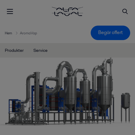
Begär offert
Hem
AromaVap
Produkter
Service