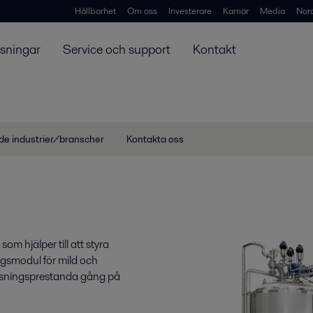
Hållbarhet
Om oss
Investerare
Karriär
Media
Nor
ösningar
Service och support
Kontakt
de industrier/branscher
Kontakta oss
om hjälper till att styra
ngsmodul för mild och
 jäsningsprestanda gång på