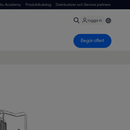
dic Academy
Produktkatalog
Distributörer och Service partners
logga in
Begär offert