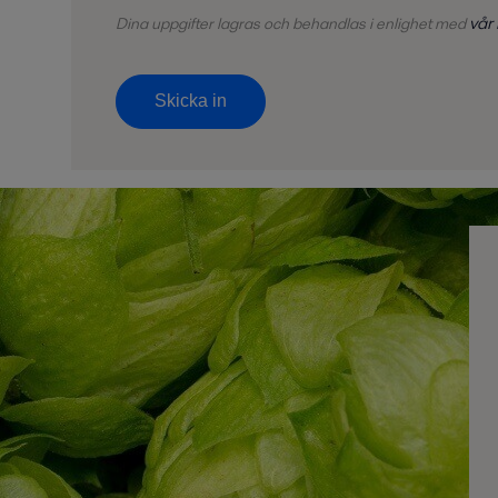
vår
Dina uppgifter lagras och behandlas i enlighet med
Skicka in