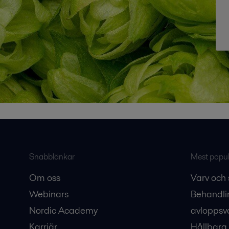
Snabblänkar
Mest populä
Om oss
Varv och 
Webinars
Behandli
Nordic Academy
avloppsv
Karriär
Hållbara 