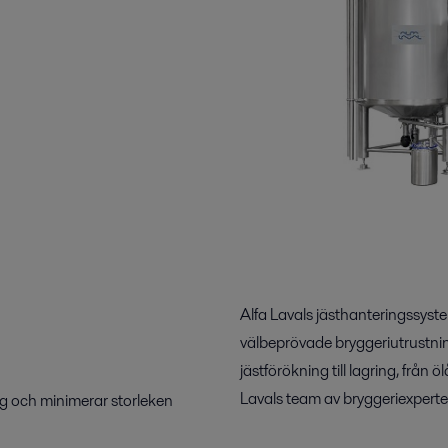
Alfa Lavals jästhanteringssyst
välbeprövade bryggeriutrustning
jästförökning till lagring, från ö
Lavals team av bryggeriexperter
ing och minimerar storleken