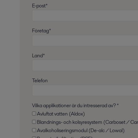
E-post*
Företag*
Land*
Telefon
Vilka applikationer är du intresserad av? *
Avluftat vatten (Aldox)
Blandnings- och kolsyresystem (Carboset / Ca
Avalkoholiseringsmodul (De-alc / Lowal)