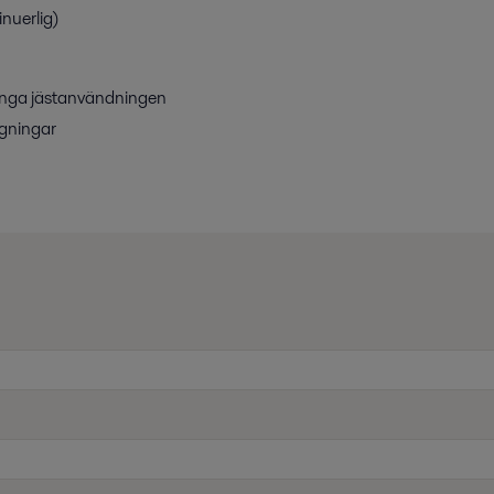
inuerlig)
länga jästanvändningen
ggningar