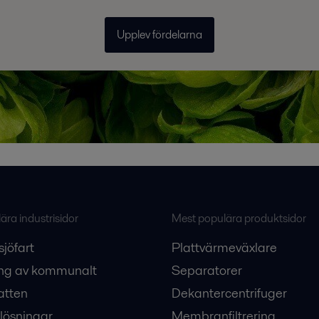
Upplev fördelarna
ra industrisidor
Mest populära produktsidor
sjöfart
Plattvärmeväxlare
ng av kommunalt
Separatorer
atten
Dekantercentrifuger
lösningar
Membranfiltrering