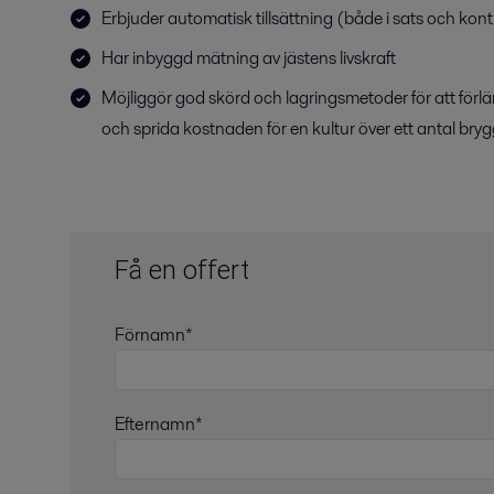
Erbjuder automatisk tillsättning (både i sats och kont
Har inbyggd mätning av jästens livskraft
Möjliggör god skörd och lagringsmetoder för att för
och sprida kostnaden för en kultur över ett antal bry
Få en offert
Förnamn*
Efternamn*