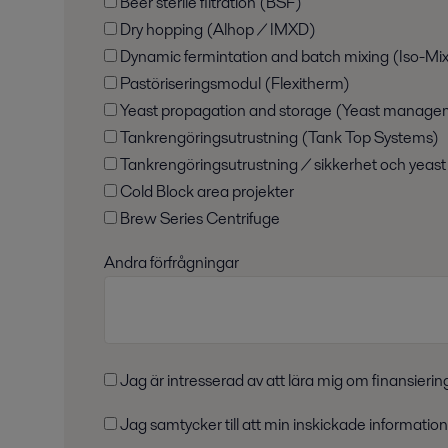
Beer sterile filtration (BSF)
Dry hopping (Alhop / IMXD)
Dynamic fermintation and batch mixing (Iso-Mi
Pastöriseringsmodul (Flexitherm)
Yeast propagation and storage (Yeast manage
Tankrengöringsutrustning (Tank Top Systems)
Tankrengöringsutrustning / sikkerhet och yeast
Cold Block area projekter
Brew Series Centrifuge
Andra förfrågningar
Jag är intresserad av att lära mig om finansierin
Jag samtycker till att min inskickade information