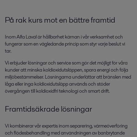
På rak kurs mot en bättre framtid
Inom Alfa Laval är
hållbarhet kärnan i vår verksamhet
och
fungerar som en vägledande princip som styr varje beslut vi
tar.
Vi erbjuder lösningar och service som gör det möjligt för våra
kunder att minska koldioxidutsläppen, spara energi och följa
miljöbestämmelser. Lösningarna underlättar att bränslen med
låga eller inga koldioxidutsläpp används
och stöder
övergången
till
koldioxidfri teknologi
och smart drift
.
Framtidsäkrade lösningar
Vi kombinerar vår expertis inom separering, värmeöverföring
och flödesbehandling med användningen av banbrytande