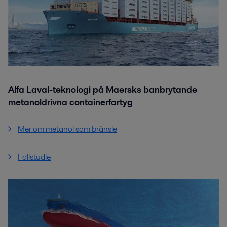
Alfa Laval-teknologi på Maersks banbrytande
metanoldrivna containerfartyg
Mer om metanol som bränsle
Fallstudie