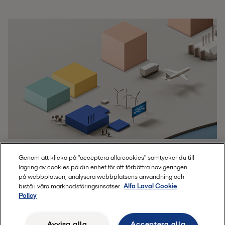
Genom att klicka på "acceptera alla cookies" samtycker du till
Koldioxidneutralitet genom
lagring av cookies på din enhet för att förbättra navigeringen
samarbete
på webbplatsen, analysera webbplatsens användning och
bistå i våra marknadsföringsinsatser.
Alfa Laval Cookie
Policy
Alfa Laval har länge haft ett tydligt fokus på att
minska vårt koldioxidavtryck, och det är nu en
Avvisa alla
Acceptera alla