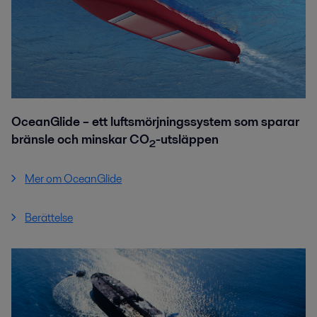
OceanGlide – ett luftsmörjningssystem som sparar
bränsle och minskar CO
-utsläppen
2
Mer om OceanGlide
Berättelse