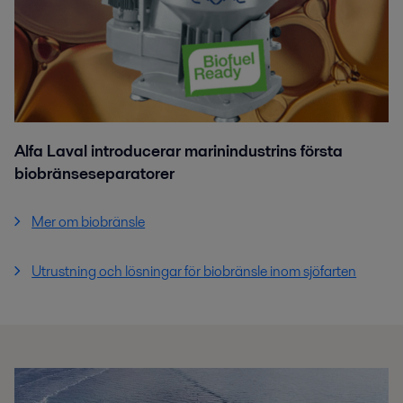
Alfa Laval introducerar marinindustrins första
biobränseseparatorer
Mer om biobränsle
Utrustning och lösningar för biobränsle inom sjöfarten