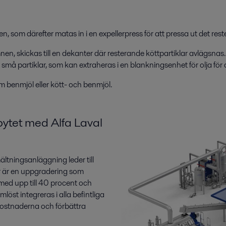
n, som därefter matas in i en expellerpress för att pressa ut det rest
en, skickas till en dekanter där resterande köttpartiklar avlägsnas. 
små partiklar, som kan extraheras i en blankningsenhet för olja för 
 benmjöl eller kött- och benmjöl.
bytet med Alfa Laval
ältningsanläggning leder till
r är en uppgradering som
 med upp till 40 procent och
öst integreras i alla befintliga
gikostnaderna och förbättra