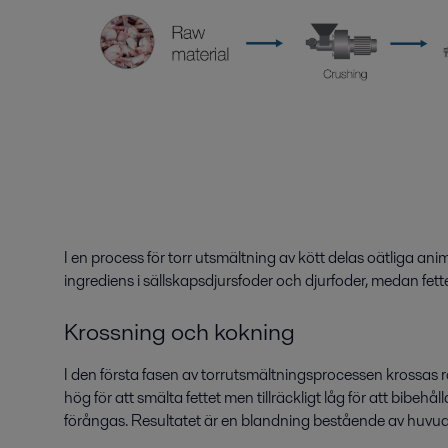
I en process för torr utsmältning av kött delas oätliga ani
ingrediens i sällskapsdjursfoder och djurfoder, medan fett
Krossning och kokning
I den första fasen av torrutsmältningsprocessen krossas rå
hög för att smälta fettet men tillräckligt låg för att bibeh
förångas. Resultatet är en blandning bestående av huvuds