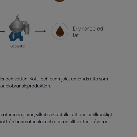
eraler och vatten. Kött- och benmjölet används ofta som
 för biobränsleproduktion.
en regleras, vilket säkerställer att den är tillräckligt
inet från benmaterialet och nästan allt vatten i råvaran