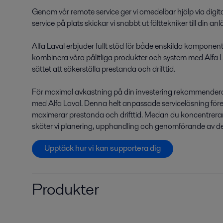
Genom vår remote service ger vi omedelbar hjälp via digi
service på plats skickar vi snabbt ut fälttekniker till din a
Alfa Laval erbjuder fullt stöd för både enskilda komponente
kombinera våra pålitliga produkter och system med Alfa La
sättet att säkerställa prestanda och drifttid.
För maximal avkastning på din investering rekommenderar v
med Alfa Laval. Denna helt anpassade servicelösning för
maximerar prestanda och drifttid. Medan du koncentrerar
sköter vi planering, upphandling och genomförande av de
Upptäck hur vi kan supportera dig
Produkter