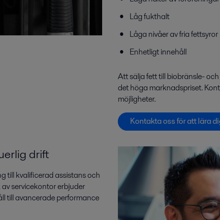
Låg fukthalt
Låga nivåer av fria fettsyror
Enhetligt innehåll
Att sälja fett till biobränsle- 
det höga marknadspriset. Kontak
möjligheter.
Kontakta oss för att lära 
erlig drift
 till kvalificerad assistans och
k av servicekontor erbjuder
håll till avancerade performance