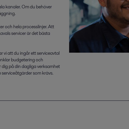
tala kanaler. Om du behöver
nläggning.
r och hela processlinjer. Att
vals servicer är det bästa
i att du ingår ett serviceavtal
enklar budgetering och
 dig på din dagliga verksamhet
 serviceåtgärder som krävs.