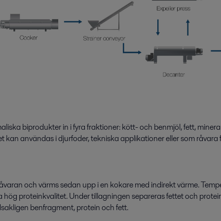
maliska biprodukter in i fyra fraktioner: kött- och benmjöl, fett, min
et kan användas i djurfoder, tekniska applikationer eller som råvara
varan och värms sedan upp i en kokare med indirekt värme. Temperatur
ålla hög proteinkvalitet. Under tillagningen separeras fettet och prote
akligen benfragment, protein och fett.