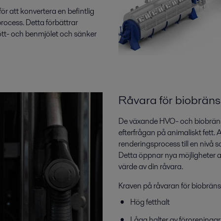
r att konvertera en befintlig
rocess. Detta förbättrar
kött- och benmjölet och sänker
Råvara för biobrän
De växande HVO- och biobräns
efterfrågan på animaliskt fett. A
renderingsprocess till en nivå s
Detta öppnar nya möjligheter at
värde av din råvara.
Kraven på råvaran för biobräns
Hög
fetthalt
Låga halter av föroreningar