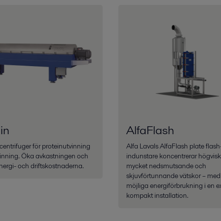
in
AlfaFlash
entrifuger för proteinutvinning
Alfa Lavals AlfaFlash plate flash
vinning. Öka avkastningen och
indunstare koncentrerar högvis
ergi- och driftskostnaderna.
mycket nedsmutsande och
skjuvförtunnande vätskor – med
möjliga energiförbrukning i en e
kompakt installation.