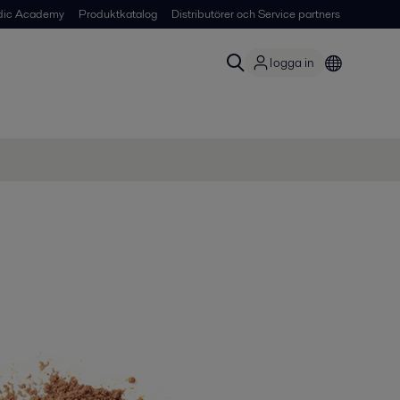
dic Academy
Produktkatalog
Distributörer och Service partners
logga in