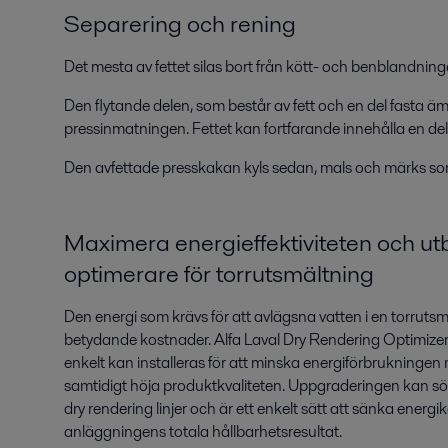
Separering och rening
Det mesta av fettet silas bort från kött- och benblandninge
Den flytande delen, som består av fett och en del fasta ämn
pressinmatningen. Fettet kan fortfarande innehålla en del 
Den avfettade presskakan kyls sedan, mals och märks som
Maximera energieffektiviteten och ut
optimerare för torrutsmältning
Den energi som krävs för att avlägsna vatten i en torrutsm
betydande kostnader. Alfa Laval Dry Rendering Optimize
enkelt kan installeras för att minska energiförbrukningen
samtidigt höja produktkvaliteten. Uppgraderingen kan söml
dry rendering linjer och är ett enkelt sätt att sänka ener
anläggningens totala hållbarhetsresultat.