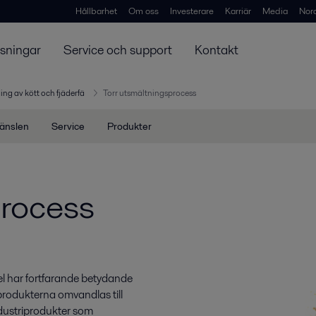
Hållbarhet
Om oss
Investerare
Karriär
Media
Nor
ösningar
Service och support
Kontakt
ng av kött och fjäderfä
Torr utsmältningsprocess
ränslen
Service
Produkter
process
l har fortfarande
betydande
rodukterna omvandlas till
ndustriprodukter som