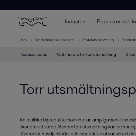
Industrier
Produkter och l
Hem
Bearbetning av livsmedel
Proteinbearbetning
Bearbetni
Flödesschema
Optimerare för torrutsmältning
Biob
Torr utsmältnings
Animaliska biprodukter som inte är lämpliga som livsmede
ekonomiskt värde. Genom torr utsmältning kan de här bip
råvaror för husdjursfoder och djurfoder, biobränsle och i