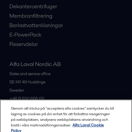
Dekantercentrifuger
Membranfiltrering
Barlastvattenlösningar
E-PowerPack
Reservdelar
Alfa Laval Nordic AB
Sales and service office
SE-141 49
Huddinge
Sweden
+46 8 530 656 00
Genom att klicka på "acceptera alla cookies" samtycker du till
lagring av cookies på din enhet för att förbättra navigeringen
Alla kontor och partners
på webbplatsen, analysera webbplatsens användning och
bistå i våra marknadsföringsinsatser.
Alfa Laval Cookie
Policy