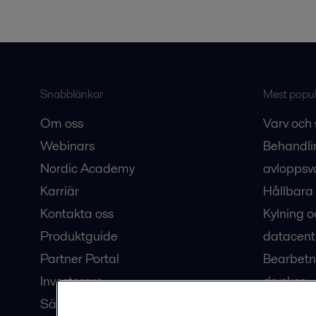
Snabblänkar
Mest populä
Om oss
Varv och 
Webinars
Behandli
Nordic Academy
avloppsv
Karriär
Hållbara 
Kontakta oss
Kylning o
Produktguide
datacent
Partner Portal
Bearbetn
Investerare
drycker
Säkerhetsdatablad
Bioteknik