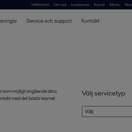
Hållbarhet
Om oss
Investerare
Karriär
Media
Nor
ösningar
Service och support
Kontakt
ljer som möjligt angående dina
Välj servicetyp
 kontakt med det bästa teamet