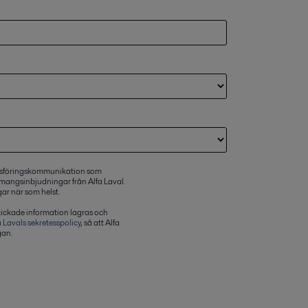
dsföringskommunikation som
mangsinbjudningar från Alfa Laval.
ar när som helst.
skickade information lagras och
a Lavals sekretesspolicy
, så att Alfa
gan.