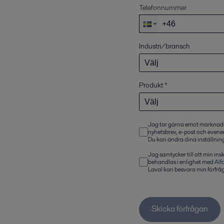
Telefonnummer
Industri/bransch
Produkt
*
Jag tar gärna emot markna
nyhetsbrev, e-post och evene
Du kan ändra dina inställning
Jag samtycker till att min in
behandlas i enlighet med
Alf
Laval kan besvara min förfrå
Skicka förfrågan