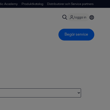
dic Academy
Produktkatalog
Distributörer och Service partners
logga in
Begär service