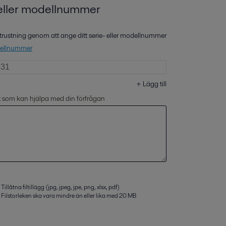
 eller modellnummer
 utrustning genom att ange ditt serie- eller modellnummer
odellnummer
+
Lägg till
t som kan hjälpa med din förfrågan
Tillåtna filtillägg (jpg, jpeg, jpe, png, xlsx, pdf)
Filstorleken ska vara mindre än eller lika med 20 MB