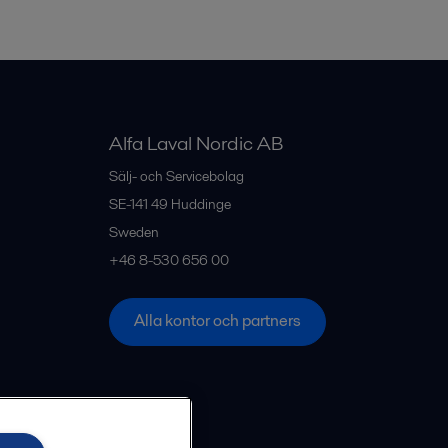
Alfa Laval Nordic AB
Sälj- och Servicebolag
SE-141 49
Huddinge
Sweden
+46 8-530 656 00
Alla kontor och partners