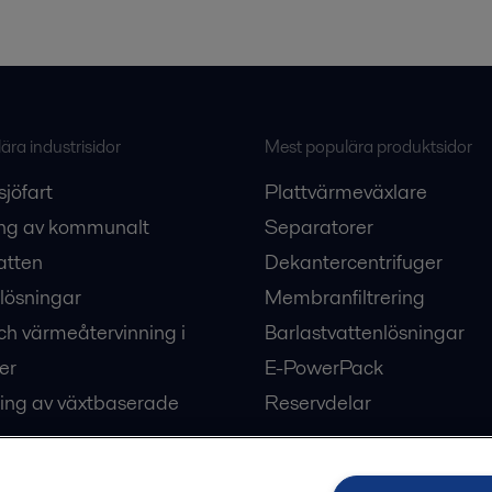
ra industrisidor
Mest populära produktsidor
sjöfart
Plattvärmeväxlare
ng av kommunalt
Separatorer
atten
Dekantercentrifuger
lösningar
Membranfiltrering
ch värmeåtervinning i
Barlastvattenlösningar
er
E-PowerPack
ing av växtbaserade
Reservdelar