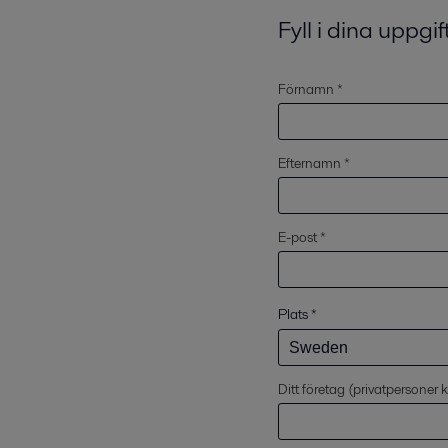
Fyll i dina uppgif
Förnamn *
Efternamn *
E-post *
Plats
*
Ditt företag (privatpersoner 