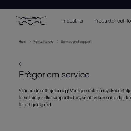
Industrier
Produkter och l
Hem
Kontakta oss
Service and support
Frågor om service
Vi är här för att hjälpa dig! Vänligen dela så mycket deta
försäljnings- eller supportbehov, så att vi kan sätta dig i
för att ge dig råd.