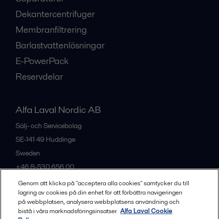
Dekantercentrifuger
Membranfiltrering
Barlastvattenlösningar
E-PowerPack
Reservdelar
Alfa Laval Nordic AB
Sälj- och Servicebolag
SE-141 49
Huddinge
Sweden
+46 8-530 656 00
Genom att klicka på "acceptera alla cookies" samtycker du till
lagring av cookies på din enhet för att förbättra navigeringen
Alla kontor och partners
på webbplatsen, analysera webbplatsens användning och
bistå i våra marknadsföringsinsatser.
Alfa Laval Cookie