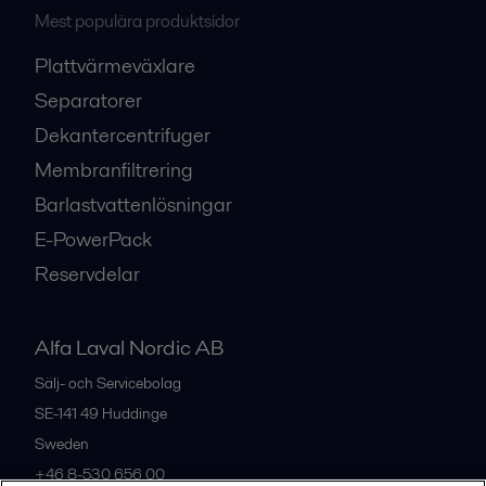
Mest populära produktsidor
Plattvärmeväxlare
Separatorer
Dekantercentrifuger
Membranfiltrering
Barlastvattenlösningar
E-PowerPack
Reservdelar
Alfa Laval Nordic AB
Sälj- och Servicebolag
SE-141 49
Huddinge
Sweden
+46 8-530 656 00