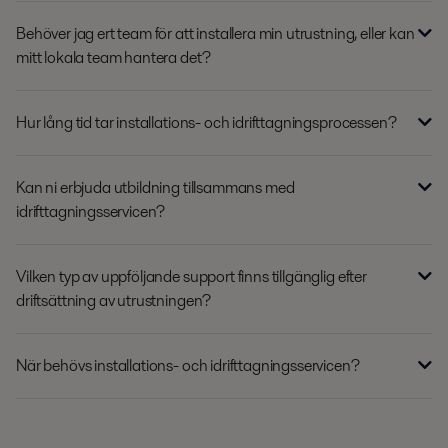
Behöver jag ert team för att installera min utrustning, eller kan
mitt lokala team hantera det?
Hur lång tid tar installations- och idrifttagningsprocessen?
Kan ni erbjuda utbildning tillsammans med
idrifttagningsservicen?
Vilken typ av uppföljande support finns tillgänglig efter
driftsättning av utrustningen?
När behövs installations- och idrifttagningsservicen?