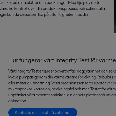
 skicket på dina plattor och packningar. Med hjälp av detta,
xlare
, ha kontroll över din produktionsprocess och säkerställa
in kan du dessutom lita på tillförlitligheten hos din
Hur fungerar vårt Integrity Test för värm
Vårt Integrity Test erbjuder oöverträffad noggrannhet och säker
kväve pumpas genom din värmeväxlare (packning/tubulär) och 
eller materialutmattning. Våra precisionssensorer upptäcker eve
mikrosprickor, korrosion, packningsfel och mer. Testet för värm
upptäcker våra experter sprickor i din enhets plattor och utvä
animation.
Kontakta oss för att få veta mer