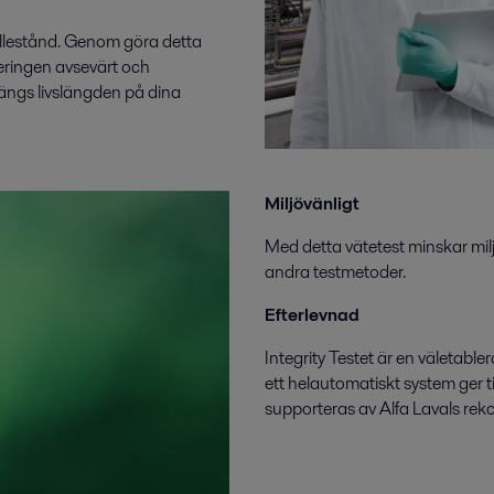
illestånd. Genom göra detta
neringen avsevärt och
längs livslängden på dina
Miljövänligt
Med detta vätetest minskar milj
andra testmetoder.
Efterlevnad
Integrity Testet är en väletable
ett helautomatiskt system ger ti
supporteras av Alfa Lavals re