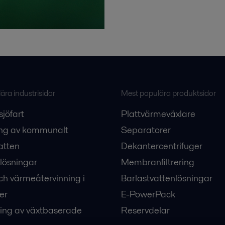
ra industrisidor
Mest populära produktsidor
sjöfart
Plattvärmeväxlare
ng av kommunalt
Separatorer
atten
Dekantercentrifuger
lösningar
Membranfiltrering
ch värmeåtervinning i
Barlastvattenlösningar
er
E-PowerPack
ing av växtbaserade
Reservdelar