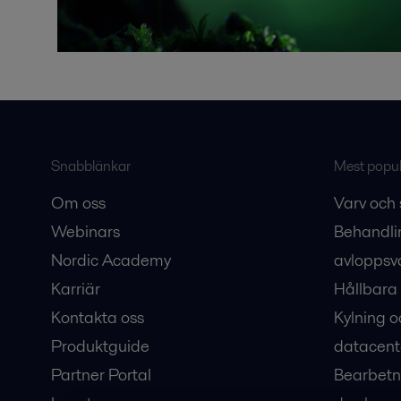
Snabblänkar
Mest populä
Om oss
Varv och 
Webinars
Behandli
Nordic Academy
avloppsv
Karriär
Hållbara 
Kontakta oss
Kylning o
Produktguide
datacent
Partner Portal
Bearbetn