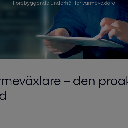
Förebyggande underhåll för värmeväxlare
meväxlare – den proakt
id