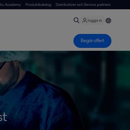
dic Academy
Produktkatalog
Distributörer och Service partners
logga in
Begär offert
st