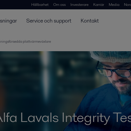
Hållbarhet
Om oss
Investerare
Karriär
Media
Nor
ösningar
Service och support
Kontakt
ackningsförsedda plattvärmeväxlare
lfa Lavals Integrity Te