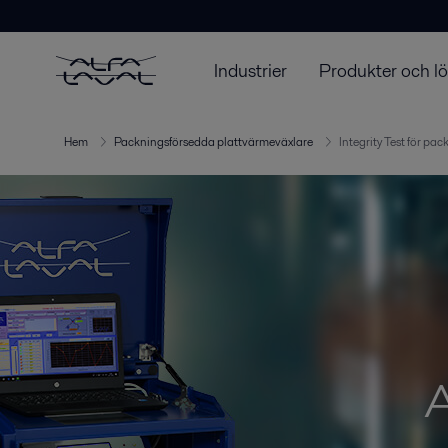
Industrier
Produkter och l
Hem
Packningsförsedda plattvärmeväxlare
Integrity Test för p
A