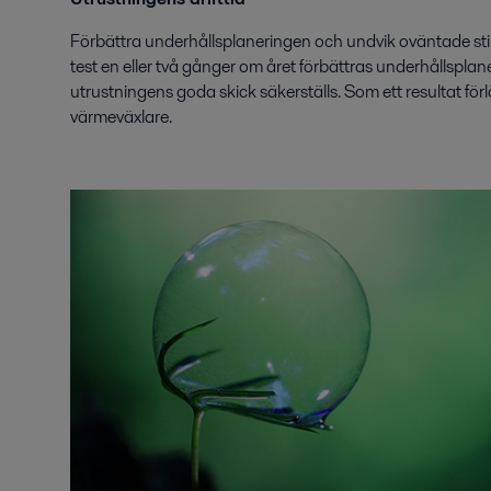
Förbättra underhållsplaneringen och undvik oväntade st
test en eller två gånger om året förbättras underhållspla
utrustningens goda skick säkerställs. Som ett resultat för
värmeväxlare.