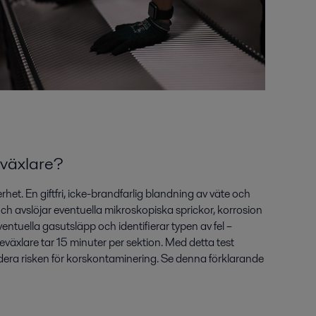
eväxlare?
het. En giftfri, icke-brandfarlig blandning av väte och
avslöjar eventuella mikroskopiska sprickor, korrosion
ntuella gasutsläpp och identifierar typen av fel –
eväxlare tar 15 minuter per sektion. Med detta test
rdera risken för korskontaminering. Se denna förklarande