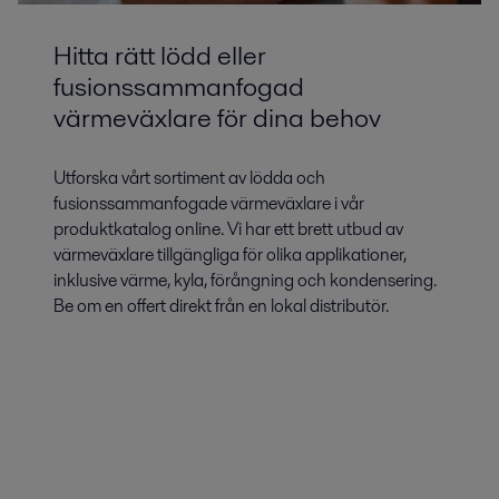
components
Hitta rätt lödd eller
fusionssammanfogad
värmeväxlare för dina behov
Utforska vårt sortiment av lödda och
fusionssammanfogade värmeväxlare i vår
produktkatalog online. Vi har ett brett utbud av
värmeväxlare tillgängliga för olika applikationer,
Fjärrkyla
inklusive värme, kyla, förångning och kondensering.
Be om en offert direkt från en lokal distributör.
Fjärrkyla innebär att en central källa används för att kyla flera byggnader.