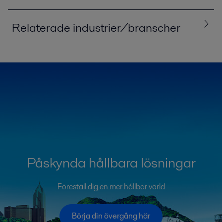
Relaterade industrier/branscher
Alla
Energi
Halvledare och elektronik
Kemikalier
Kylning
Livsmedel, mejeri och drycker
Maskiner
Massa och papper
Sjöfart och transporter
VVS/Fjärrvärme
Påskynda hållbara lösningar
Föreställ dig en mer hållbar värld
Börja din övergång här