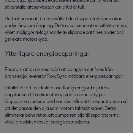
motorutgång plus ett extra säkerhetsflöde på 10 % för att
säkerställa att servicetanken alltid är full.
Detta innebär att bränslehållartiden i separatorkåpan ökar
under långsam ångning. Detta ökar separationseffektiviteten,
vilket möjliggör avlägsnande av slipande cat fines nivåer och
ger extra motorskydd.
Ytterligare energibesparingar
Förutom att bli av med svårt att avlägsna cat fines från
bränsleolja, levererar FlowSync mätbara energibesparingar.
I stället för att recirkulera överflödig rengjord olja från
dagstanken till sedimenteringstanken när fartyg är
långsamma, justerar det bränsleoljeflödet till separatorerna så
att det passar den olja som motorn faktiskt kräver. Detta
eliminerar behovet av att pumpa ren olja till separatorerna,
vilket drastiskt minskar energikostnaderna.