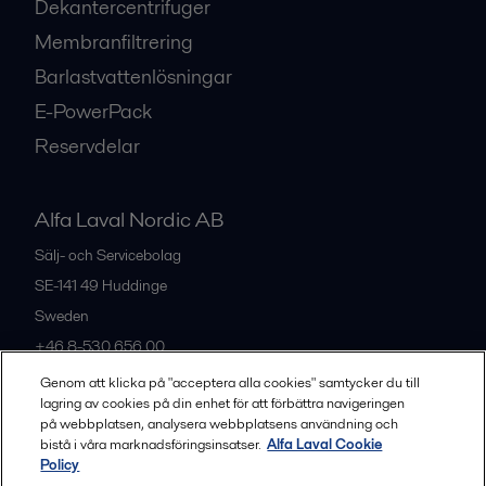
Dekantercentrifuger
Membranfiltrering
Barlastvattenlösningar
E-PowerPack
Reservdelar
Alfa Laval Nordic AB
Sälj- och Servicebolag
SE-141 49
Huddinge
Sweden
+46 8-530 656 00
Genom att klicka på "acceptera alla cookies" samtycker du till
lagring av cookies på din enhet för att förbättra navigeringen
Alla kontor och partners
på webbplatsen, analysera webbplatsens användning och
bistå i våra marknadsföringsinsatser.
Alfa Laval Cookie
Policy