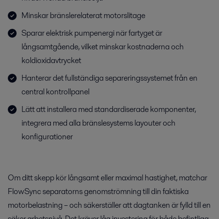
Minskar bränslerelaterat motorslitage
Sparar elektrisk pumpenergi när fartyget är
långsamtgående, vilket minskar kostnaderna och
koldioxidavtrycket
Hanterar det fullständiga separeringssystemet från en
central kontrollpanel
Lätt att installera med standardiserade komponenter,
integrera med alla bränslesystems layouter och
konfigurationer
Om ditt skepp kör långsamt eller maximal hastighet, matchar
FlowSync separatorns genomströmning till din faktiska
motorbelastning – och säkerställer att dagtanken är fylld till en
säker arbetsnivå. Det kräver låg investering för både befintliga