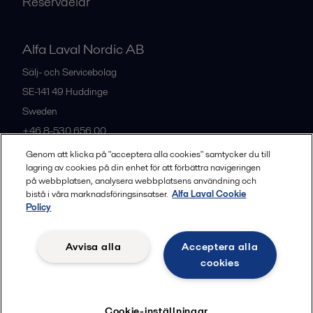
Reservdelar
Alfa Laval Nordic AB
Sälj- och Servicebolag
SE-141 49
Huddinge
Sweden
+46 8-530 656 00
Genom att klicka på "acceptera alla cookies" samtycker du till
lagring av cookies på din enhet för att förbättra navigeringen
Alla kontor och partners
på webbplatsen, analysera webbplatsens användning och
bistå i våra marknadsföringsinsatser.
Alfa Laval Cookie
Policy
Privacy policy
Cookies policy
Legal terms and conditions
Avvisa alla
Acceptera alla
Community guidelines
cookies
Följ
Cookie-inställningar
© 2015-2026, ALFA LAVAL