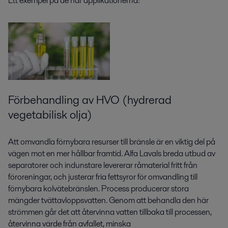
Ett exempel på de här applikationerna:
Förbehandling av HVO (hydrerad
vegetabilisk olja)
Att omvandla förnybara resurser till bränsle är en viktig del på
vägen mot en mer hållbar framtid. Alfa Lavals breda utbud av
separatorer och indunstare levererar råmaterial fritt från
föroreningar, och justerar fria fettsyror för omvandling till
förnybara kolvätebränslen. Process producerar stora
mängder tvättavloppsvatten. Genom att behandla den här
strömmen går det att återvinna vatten tillbaka till processen,
återvinna värde från avfallet, minska