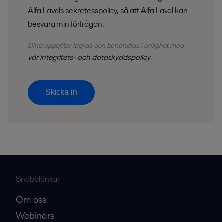
Alfa Lavals sekretesspolicy, så att Alfa Laval kan
besvara min förfrågan.
Dina uppgifter lagras och behandlas i enlighet med
vår integritets- och dataskyddspolicy
.
Skicka in
Snabblänkar
Om oss
Webinars