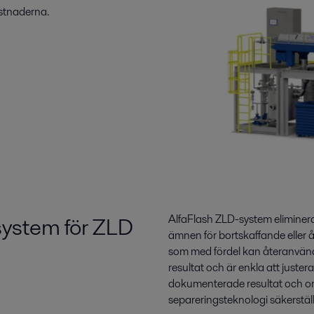
ostnaderna.
system för ZLD
AlfaFlash ZLD-system eliminera
ämnen för bortskaffande eller 
som med fördel kan återanvända
resultat och är enkla att justera 
dokumenterade resultat och om
separeringsteknologi säkerställ