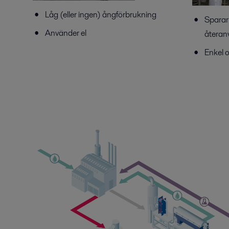
Låg (eller ingen) ångförbrukning
Sparar
Använder el
återan
Enkel o