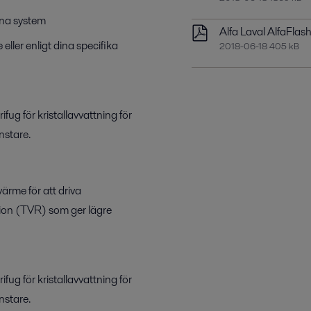
vna system
Alfa Laval AlfaFla
ller enligt dina specifika
2018-06-18 405 kB
ug för kristallavvattning för
nstare.
värme för att driva
ion (TVR) som ger lägre
ug för kristallavvattning för
nstare.