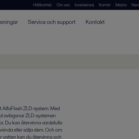
Hållbarhet
Om oss
Investerare
Karriär
Media
Nor
ösningar
Service och support
Kontakt
ett AlfaFlash ZLD-system. Med
val avlägsnar ZLD-systemen
r. Du kan återvinna värdefulla
nvända eller sälja dem. Och om
r vatten kan du återvinna och