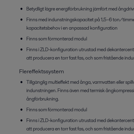
Betydligt lägre energiförbrukning jämfört med ångdri
Finns med indunstningskapacitet på 1,5–6 ton/timme e
kapacitetsbehov i en anpassad konfiguration
Finns som förmonterad modul
Finns i ZLD-konfiguration utrustad med dekantercentrif
att producera en torr fast fas, och som fristående indu
Flereffektssystem
Tillgänglig multieffekt med ånga, varmvatten eller spill
indunstningen. Finns även med termisk ångkompress
ångförbrukning.
Finns som förmonterad modul
Finns i ZLD-konfiguration utrustad med dekantercentrif
att producera en torr fast fas, och som fristående indu