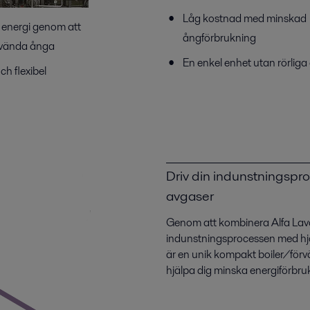
Låg kostnad med minskad
 energi genom att
ångförbrukning
vända ånga
En enkel enhet utan rörliga
ch flexibel
Driv din indunstningspr
avgaser
Genom att kombinera Alfa Laval
indunstningsprocessen med hjä
är en unik kompakt boiler/förv
hjälpa dig minska energiförbru