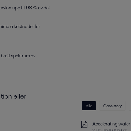
rvinn upp till 98 % av det
nimala kostnader för
t brett spektrum av
ion eller
Alla
Case story
Accelerating water 
2018-06-18 1869 kB