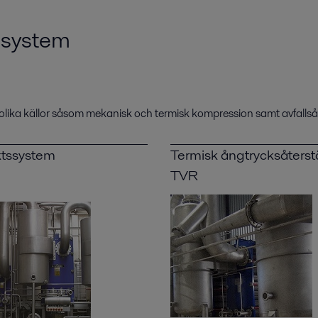
ssystem
lika källor såsom mekanisk och termisk kompression samt avfallså
ektssystem
Termisk ångtrycksåterstä
TVR