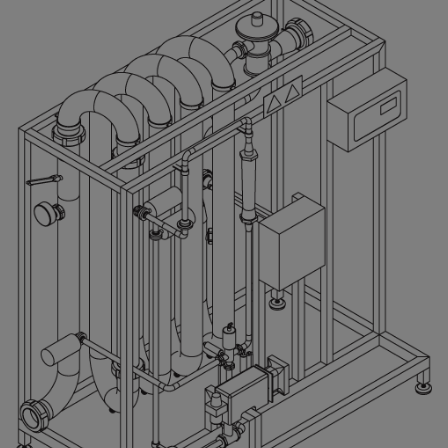
Alla
Livsmedel, mejeri och drycker
Bearbetning av drycker
Vill du minska energi- och vattenförbrukningen samt förbättra
hygiennivån och produktkvaliteten? Alfa Lavals utrustning och
bearbetningslösningar för drycker kan hjälpa dig.