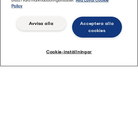
bistå i våra marknadsföringsinsatser.
Alfa Laval Cookie
Policy
Avvisa alla
Acceptera alla
cookies
Cookie-inställningar
Mått*:
(LxBxH): 1 600 x 500 x 2 000 mm
CO
vid utlopp: 4-6 g/l
2
Så fungerar kolsyresystemet