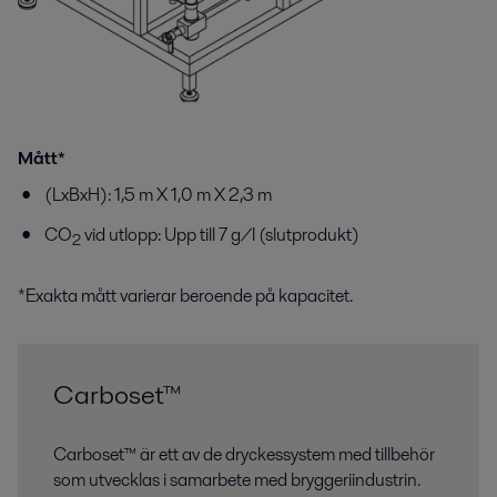
Mått*
(LxBxH): 1,5 m X 1,0 m X 2,3 m
CO
vid utlopp: Upp till 7 g/l (slutprodukt)
2
*Exakta mått varierar beroende på kapacitet.
Carboset™
Carboset™ är ett av de dryckessystem med tillbehör
som utvecklas i samarbete med bryggeriindustrin.