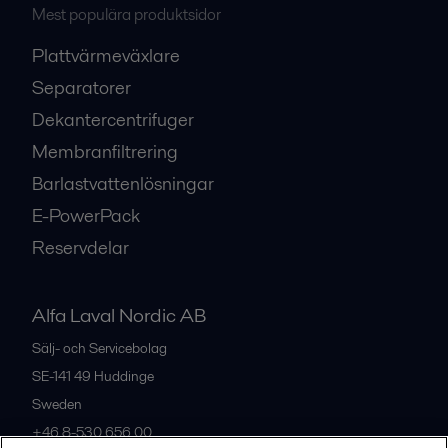
Mest populära produktsidor
Plattvärmeväxlare
Separatorer
Dekantercentrifuger
Membranfiltrering
Barlastvattenlösningar
E-PowerPack
Reservdelar
Alfa Laval Nordic AB
Sälj- och Servicebolag
SE-141 49
Huddinge
Sweden
+46 8-530 656 00