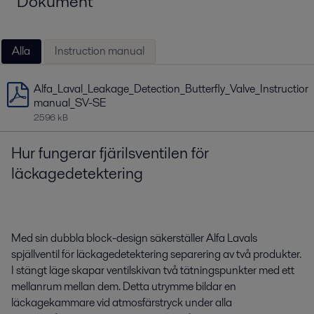
Dokument
Alla
Instruction manual
Alfa_Laval_Leakage_Detection_Butterfly_Valve_Instruction
manual_SV-SE
2596 kB
Hur fungerar fjärilsventilen för
läckagedetektering
Med sin dubbla block-design säkerställer Alfa Lavals
spjällventil för läckagedetektering separering av två produkter.
I stängt läge skapar ventilskivan två tätningspunkter med ett
mellanrum mellan dem. Detta utrymme bildar en
läckagekammare vid atmosfärstryck under alla