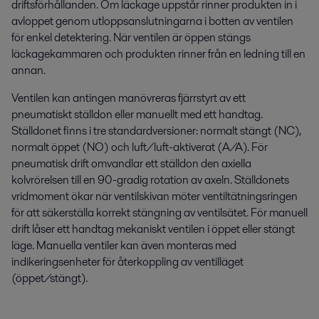
driftsförhållanden. Om läckage uppstår rinner produkten in i
avloppet genom utloppsanslutningarna i botten av ventilen
för enkel detektering. När ventilen är öppen stängs
läckagekammaren och produkten rinner från en ledning till en
annan.
Ventilen kan antingen manövreras fjärrstyrt av ett
pneumatiskt ställdon eller manuellt med ett handtag.
Ställdonet finns i tre standardversioner: normalt stängt (NC),
normalt öppet (NO) och luft/luft-aktiverat (A/A). För
pneumatisk drift omvandlar ett ställdon den axiella
kolvrörelsen till en 90-gradig rotation av axeln. Ställdonets
vridmoment ökar när ventilskivan möter ventiltätningsringen
för att säkerställa korrekt stängning av ventilsätet. För manuell
drift låser ett handtag mekaniskt ventilen i öppet eller stängt
läge. Manuella ventiler kan även monteras med
indikeringsenheter för återkoppling av ventilläget
(öppet/stängt).