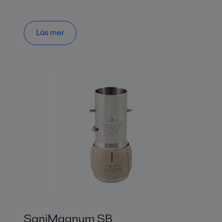
Läs mer
SaniMagnum SB