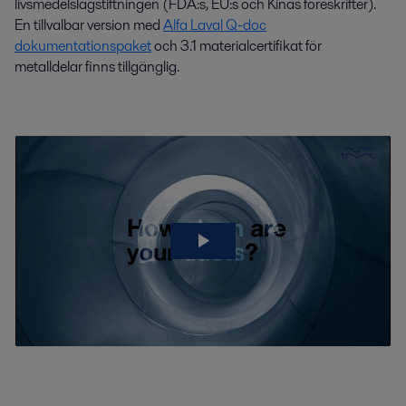
livsmedelslagstiftningen (FDA:s, EU:s och Kinas föreskrifter).
En tillvalbar version med
Alfa Laval Q-doc
dokumentationspaket
och 3.1 materialcertifikat för
metalldelar finns tillgänglig.