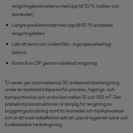
rengöringskostnaderna med upp till 70 % (vatten och
kemikalier)
Längre produktionstid med upp till 60 % snabbare
rengöringstider​​s
Lätt att serva och underhålla - inga specialverktyg
behövs
Kontroll av CIP genom validerad rengöring
TJ-serien ger automatiserad 3D-indexerad städrengöring
under en bestämd tidsperiod för process-, lagrings- och
3
transporttankar och andra kärl mellan 15 och 150 m
. Den
prisbelönta konstruktionen är lämplig för rengöring av
bryggningsutrustning samt för livsmedel och mjölkprocesser
och är ett kostnadseffektivt sätt att uppnå hygienisk säker och
kvalitetssäker tankrengöring.