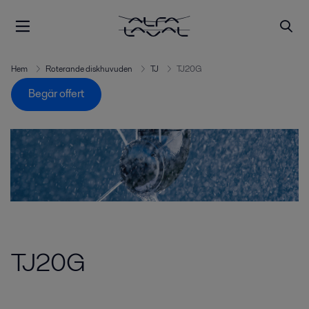
Hem
Roterande diskhuvuden
TJ
TJ20G
Begär offert
TJ20G