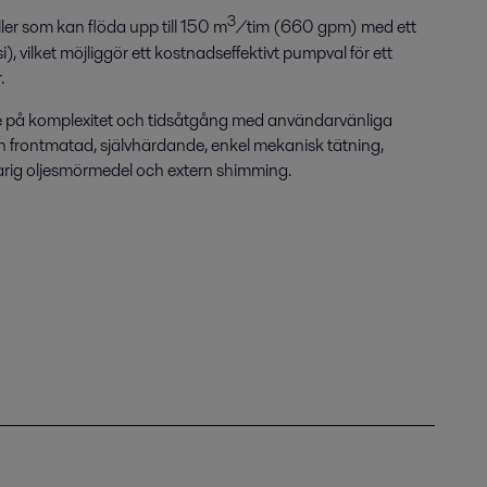
3
ler som kan flöda upp till 150 m
/tim (660 gpm) med ett
i), vilket möjliggör ett kostnadseffektivt pumpval för ett
.
e på komplexitet och tidsåtgång med användarvänliga
gen frontmatad, självhärdande, enkel mekanisk tätning,
arig oljesmörmedel och extern shimming.