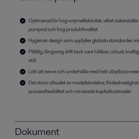
Optimerad för hög volymeffektivitet, vilket säkerställer
pumpval och hög produktkvalitet
Hygiensk design som uppfyller globala standarder, 
Pålitlig, långvarig drift tack vare hållbar, robust, kraftig
stål
Lätt att serva och underhålla med helt utbytbara rese
Det stora utbudet av modellstorlekar, flödeshastighet
processflexibilitet och minskade kapitalkostnader
Dokument