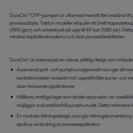
DuraCirc® CPP-pumpen är utformad med ett litet avstånd till 
processutbyte. Tretton modeller erbjuder ett brett kapacitets
(660 gpm) och arbetstryck på upp till 40 bar (580 psi). Detta 
minskar kapitalkostnaderna och ökar processflexibiliteten.
DuraCirc® är baserad på en robust, pålitlig design som inkluder
Avancerad port- och pumphuvudgeometri som ger ett myc
kavitationsrisken avsevärt och upprätthåller pump- och med
ökar i krävande applikationer
Hållbara, kraftiga lager som stöder styva axlar i en växellåda 
möjliggör små avstånd till pumphuvudet. Detta minimerar
En modulär tätningsdesign, som gör tätningskonvertering en
spolhus vid ändring av processapplikation