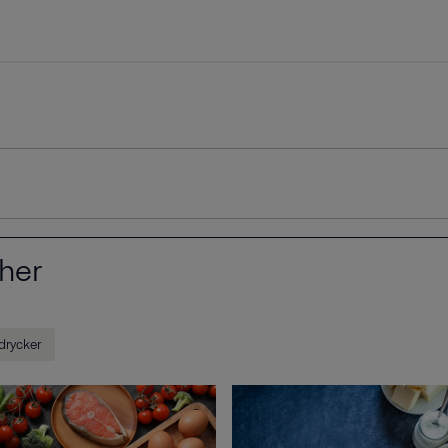
her
drycker