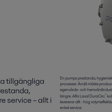
a tillgängliga
En pumps prestanda, hygieniska
processer. Ändå måste producent
restanda,
egenvårds- och hemvårdindustrin
®
längre. Alfa Laval DuraCirc
kol
 service – allt i
levererar allt - hög volymeffe
enkel service.