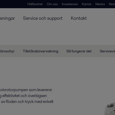
Hållbarhet
Om oss
Investerare
Karriär
Media
Nor
ösningar
Service och support
Kontakt
tbroschyr
Tillståndsövervakning
Så fungerar det
Servicev
 kolvrotorpumpen som levererar
ög effektivitet och överlägsen
 av flöden och tryck med enkelt