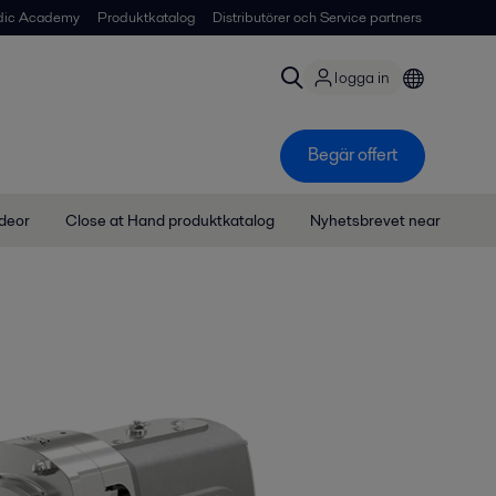
dic Academy
Produktkatalog
Distributörer och Service partners
logga in
Begär offert
ideor
Close at Hand produktkatalog
Nyhetsbrevet near