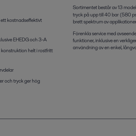
Sortimentet består av 13 model
tryck på upp till 40 bar (580 ps
 ett kostnadseffektivt
brett spektrum av applikationer
Förenkla service med avseend
inklusive EHEDG och 3-A
funktioner, inklusive en verkli
användning av en enkel, långv
 konstruktion helt i rostfritt
rvdelar
er och tryck ger hög