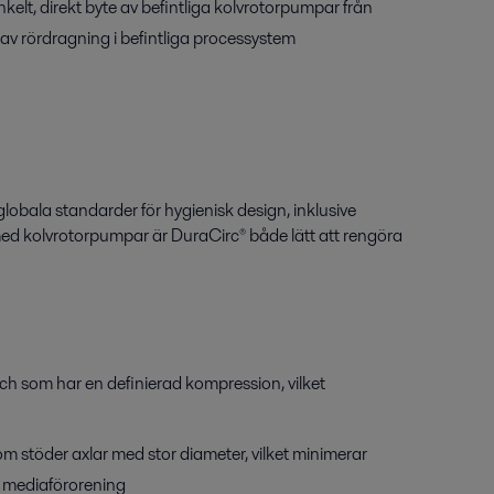
nkelt, direkt byte av befintliga kolvrotorpumpar från
av rördragning i befintliga processystem
la globala standarder för hygienisk design, inklusive
d kolvrotorpumpar är DuraCirc® både lätt att rengöra
h som har en definierad kompression, vilket
m stöder axlar med stor diameter, vilket minimerar
 mediaförorening