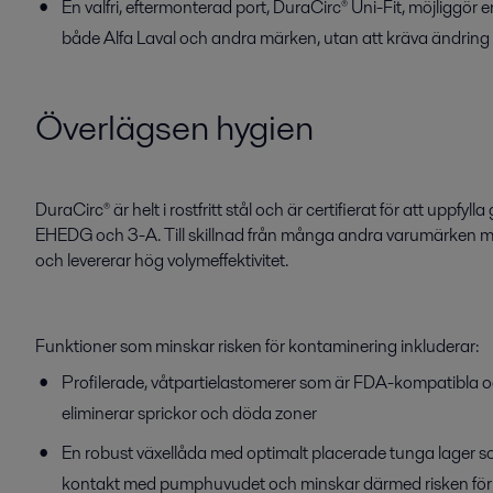
En valfri, eftermonterad port, DuraCirc® Uni-Fit, möjliggör e
både Alfa Laval och andra märken, utan att kräva ändring 
Överlägsen hygien
DuraCirc® är helt i rostfritt stål och är certifierat för att uppfyl
EHEDG och 3-A. Till skillnad från många andra varumärken me
och levererar hög volymeffektivitet.
Funktioner som minskar risken för kontaminering inkluderar:
Profilerade, våtpartielastomerer som är FDA-kompatibla oc
eliminerar sprickor och döda zoner
En robust växellåda med optimalt placerade tunga lager so
kontakt med pumphuvudet och minskar därmed risken för