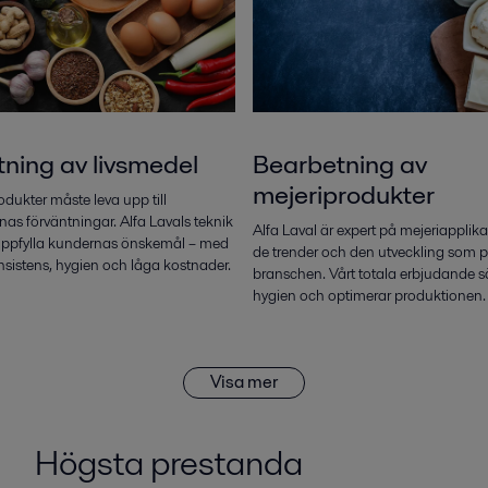
ning av livsmedel
Bearbetning av
mejeriprodukter
dukter måste leva upp till
s förväntningar. Alfa Lavals teknik
Alfa Laval är expert på mejeriapplik
tt uppfylla kundernas önskemål – med
de trender och den utveckling som 
nsistens, hygien och låga kostnader.
branschen. Vårt totala erbjudande sä
hygien och optimerar produktionen.
Visa mer
Högsta prestanda