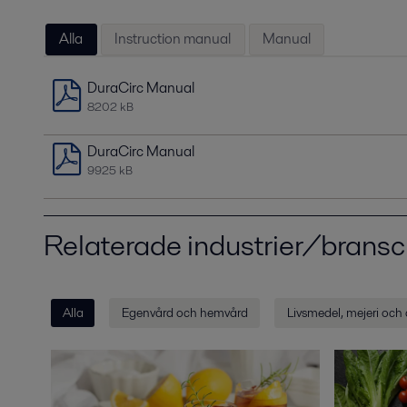
Alla
Instruction manual
Manual
DuraCirc Manual
8202 kB
DuraCirc Manual
9925 kB
Relaterade industrier/bransc
Alla
Egenvård och hemvård
Livsmedel, mejeri och 