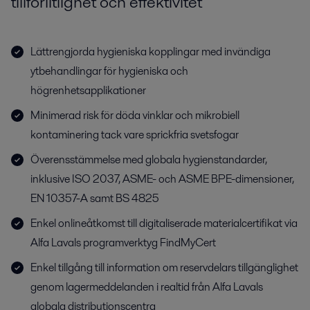
tillförlitlighet och effektivitet
Lättrengjorda hygieniska kopplingar med invändiga
ytbehandlingar för hygieniska och
högrenhetsapplikationer
Minimerad risk för döda vinklar och mikrobiell
kontaminering tack vare sprickfria svetsfogar
Överensstämmelse med globala hygienstandarder,
inklusive ISO 2037, ASME- och ASME BPE-dimensioner,
EN 10357-A samt BS 4825
Enkel onlineåtkomst till digitaliserade materialcertifikat via
Alfa Lavals programverktyg FindMyCert
Enkel tillgång till information om reservdelars tillgänglighet
genom lagermeddelanden i realtid från Alfa Lavals
globala distributionscentra