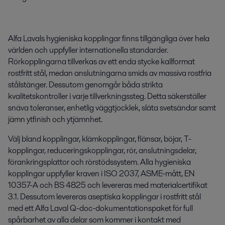
Alfa Lavals hygieniska kopplingar finns tillgängliga över hela
världen och uppfyller internationella standarder.
Rörkopplingarna tillverkas av ett enda stycke kallformat
rostfritt stål, medan anslutningarna smids av massiva rostfria
stålstänger. Dessutom genomgår båda strikta
kvalitetskontroller i varje tillverkningssteg. Detta säkerställer
snäva toleranser, enhetlig väggtjocklek, släta svetsändar samt
jämn ytfinish och ytjämnhet.
Välj bland kopplingar, klämkopplingar, flänsar, böjar, T-
kopplingar, reduceringskopplingar, rör, anslutningsdelar,
förankringsplattor och rörstödssystem. Alla hygieniska
kopplingar uppfyller kraven i ISO 2037, ASME-mått, EN
10357-A och BS 4825 och levereras med materialcertifikat
3.1. Dessutom levereras aseptiska kopplingar i rostfritt stål
med ett Alfa Laval Q-doc-dokumentationspaket för full
spårbarhet av alla delar som kommer i kontakt med