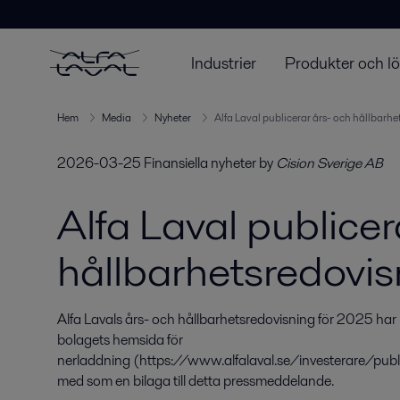
Industrier
Produkter och l
Hem
Media
Nyheter
Alfa Laval publicerar års- och hållbarh
2026-03-25
Finansiella nyheter
by
Cision Sverige AB
Alfa Laval publicer
hållbarhetsredovis
Alfa Lavals års- och hållbarhetsredovisning för 2025 har i
bolagets hemsida för 
nerladdning (https://www.alfalaval.se/investerare/publi
med som en bilaga till detta pressmeddelande.