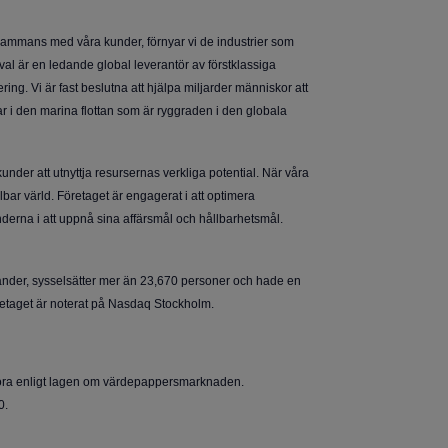
llsammans med våra kunder, förnyar vi de industrier som
val är en ledande global leverantör av förstklassiga
g. Vi är fast beslutna att hjälpa miljarder människor att
r i den marina flottan som är ryggraden i den globala
under att utnyttja resursernas verkliga potential. När våra
bar värld. Företaget är engagerat i att optimera
underna i att uppnå sina affärsmål och hållbarhetsmål.
länder, sysselsätter mer än 23,670 personer och hade en
öretaget är noterat på Nasdaq Stockholm.
ggöra enligt lagen om värdepappersmarknaden.
0.