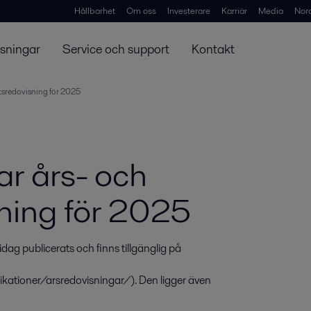
Hållbarhet
Om oss
Investerare
Karriär
Media
Nor
ösningar
Service och support
Kontakt
etsredovisning för 2025
ar års- och
ning för 2025
dag publicerats och finns tillgänglig på 
kationer/arsredovisningar/). Den ligger även 