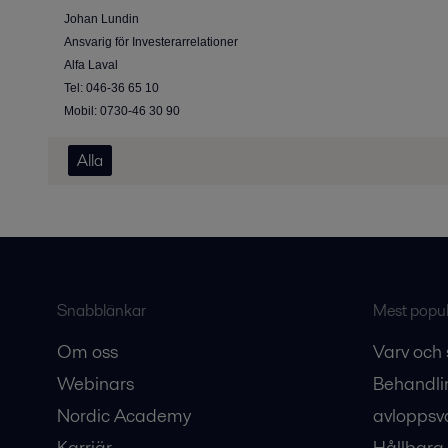
Johan Lundin
Ansvarig för Investerarrelationer
Alfa Laval
Tel: 046-36 65 10
Mobil: 0730-46 30 90
Alla
Snabblänkar
Mest populä
Om oss
Varv och 
Webinars
Behandli
Nordic Academy
avloppsv
Karriär
Hållbara 