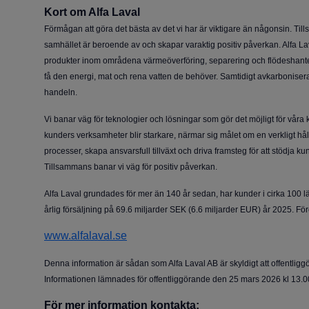
Kort om Alfa Laval
Förmågan att göra det bästa av det vi har är viktigare än någonsin. Ti
samhället är beroende av och skapar varaktig positiv påverkan. Alfa La
produkter inom områdena värmeöverföring, separering och flödeshanterin
få den energi, mat och rena vatten de behöver. Samtidigt avkarbonisera
handeln.
Vi banar väg för teknologier och lösningar som gör det möjligt för våra k
kunders verksamheter blir starkare, närmar sig målet om en verkligt håll
processer, skapa ansvarsfull tillväxt och driva framsteg för att stödja k
Tillsammans banar vi väg för positiv påverkan.
Alfa Laval grundades för mer än 140 år sedan, har kunder i cirka 100 
årlig försäljning på 69.6 miljarder SEK (6.6 miljarder EUR) år 2025. F
www.alfalaval.se
Denna information är sådan som Alfa Laval AB är skyldigt att offentli
Informationen lämnades för offentliggörande den 25 mars 2026 kl 13.0
För mer information kontakta: