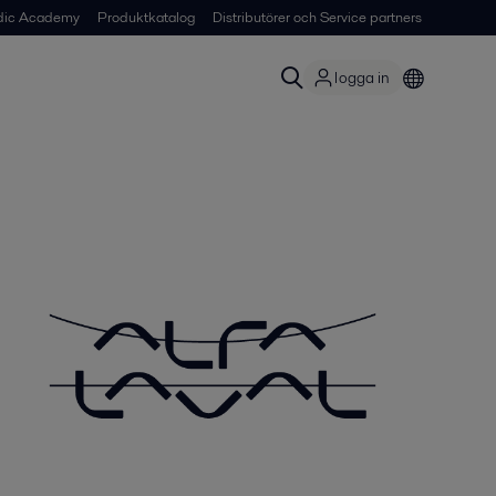
dic Academy
Produktkatalog
Distributörer och Service partners
logga in