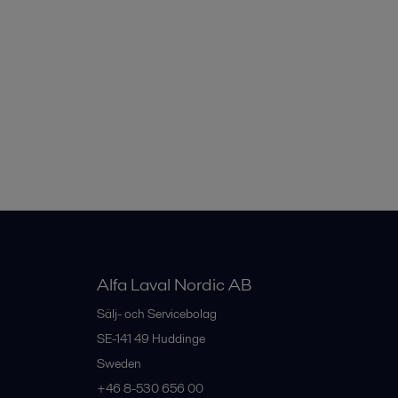
Alfa Laval Nordic AB
Sälj- och Servicebolag
SE-141 49
Huddinge
Sweden
+46 8-530 656 00