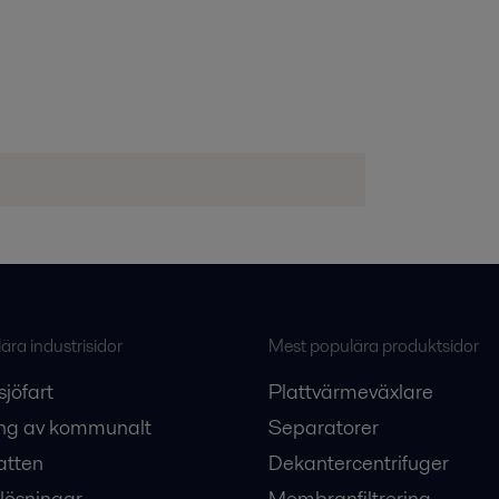
ra industrisidor
Mest populära produktsidor
sjöfart
Plattvärmeväxlare
ng av kommunalt
Separatorer
atten
Dekantercentrifuger
lösningar
Membranfiltrering